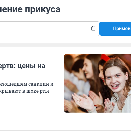
ление прикуса
Примен
ертв: цены на
оизошедшем санкции и
крывают в шоке рты