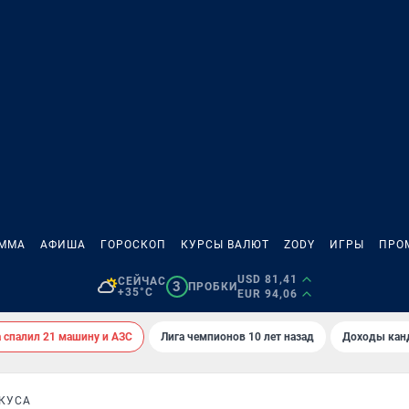
АММА
АФИША
ГОРОСКОП
КУРСЫ ВАЛЮТ
ZODY
ИГРЫ
ПРО
USD 81,41
СЕЙЧАС
3
ПРОБКИ
+35°C
EUR 94,06
спалил 21 машину и АЗС
Лига чемпионов 10 лет назад
Доходы кан
КУСА