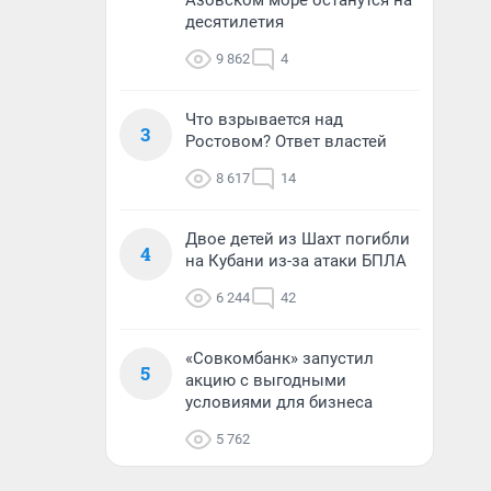
Азовском море останутся на
десятилетия
9 862
4
Что взрывается над
3
Ростовом? Ответ властей
8 617
14
Двое детей из Шахт погибли
4
на Кубани из-за атаки БПЛА
6 244
42
«Совкомбанк» запустил
5
акцию с выгодными
условиями для бизнеса
5 762