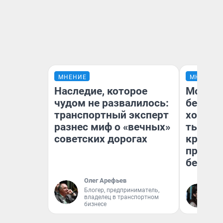
МНЕНИЕ
МНЕНИЕ
Наследие, которое
Мой ба
чудом не развалилось:
береже
транспортный эксперт
хотела 
разнес миф о «вечных»
тысяч,
советских дорогах
кредит,
приеха
безопа
Олег Арефьев
Блогер, предприниматель,
Кс
владелец в транспортном
Ав
бизнесе