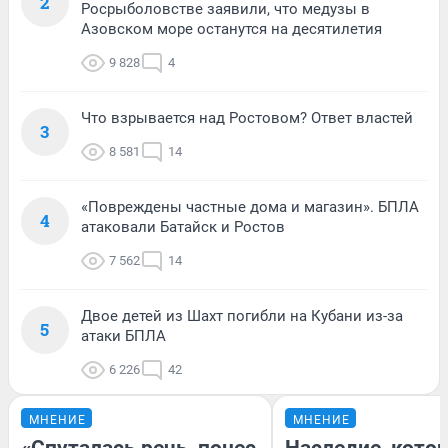
2
Росрыболовстве заявили, что медузы в
Азовском море останутся на десятилетия
9 828
4
Что взрывается над Ростовом? Ответ властей
3
8 581
14
«Повреждены частные дома и магазин». БПЛА
4
атаковали Батайск и Ростов
7 562
14
Двое детей из Шахт погибли на Кубани из-за
5
атаки БПЛА
6 226
42
МНЕНИЕ
МНЕНИЕ
«Спуталась речь, понес
Наследие, кото