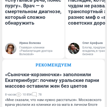
пургу». Врач — о
чудом не разва
смертельном диагнозе,
транспортный э
который сложно
разнес миф о «
обнаружить
советских доро
Ирина Волкова
Олег Арефьев
Главврач клиники
Блогер, предприн
«Реабилитация доктора
владелец в тран
Волковой»
бизнесе
РЕКОМЕНДУЕМ
«Сыночки-корзиночки» заполонили
Екатеринбург: почему уральские парни
массово оставили жен без цветов
8 часов
10 854
78
«Мне сказали, что нам нужно расстаться». Московского
врача уволили из клиники из-за мата в личном блоге