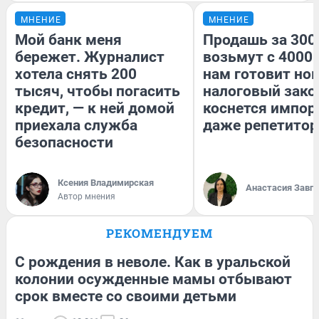
МНЕНИЕ
МНЕНИЕ
Мой банк меня
Продашь за 3000
бережет. Журналист
возьмут с 4000.
хотела снять 200
нам готовит но
тысяч, чтобы погасить
налоговый зако
кредит, — к ней домой
коснется импор
приехала служба
даже репетитор
безопасности
Ксения Владимирская
Анастасия Завг
Автор мнения
РЕКОМЕНДУЕМ
С рождения в неволе. Как в уральской
колонии осужденные мамы отбывают
срок вместе со своими детьми