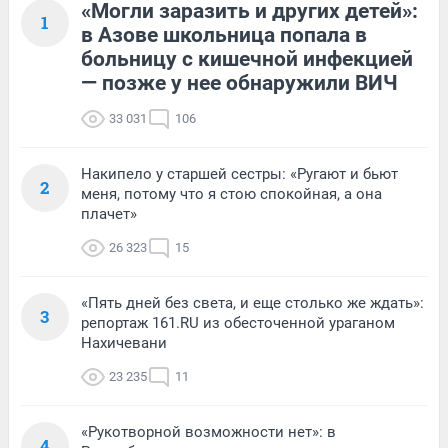
«Могли заразить и других детей»:
1
в Азове школьница попала в
больницу с кишечной инфекцией
— позже у нее обнаружили ВИЧ
33 031
106
Накипело у старшей сестры: «Ругают и бьют
2
меня, потому что я стою спокойная, а она
плачет»
26 323
15
«Пять дней без света, и еще столько же ждать»:
3
репортаж 161.RU из обесточенной ураганом
Нахичевани
23 235
11
«Рукотворной возможности нет»: в
4