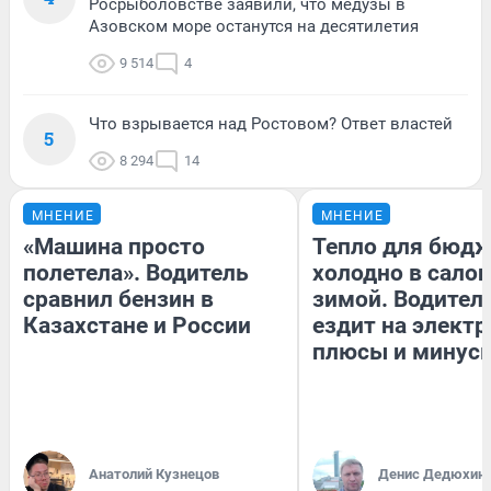
Росрыболовстве заявили, что медузы в
Азовском море останутся на десятилетия
9 514
4
Что взрывается над Ростовом? Ответ властей
5
8 294
14
МНЕНИЕ
МНЕНИЕ
«Машина просто
Тепло для бюдж
полетела». Водитель
холодно в сало
сравнил бензин в
зимой. Водитель
Казахстане и России
ездит на электр
плюсы и минус
Анатолий Кузнецов
Денис Дедюхин