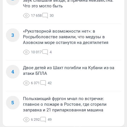
звук слышали везде, а причина неизвестна.
Что это могло быть
17 658
30
«Рукотворной возможности нет»: в
3
Росрыболовстве заявили, что медузы в
Азовском море останутся на десятилетия
10 017
4
Двое детей из Шахт погибли на Кубани из-за
4
атаки БПЛА
6 371
42
Полыхающий фургон мчал по встречке:
5
главное о пожаре в Ростове, где сгорели
заправка и 21 припаркованная машина
6 292
49