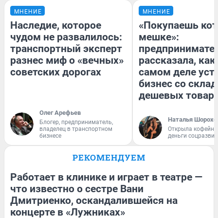
МНЕНИЕ
МНЕНИЕ
Наследие, которое
«Покупаешь кот
чудом не развалилось:
мешке»:
транспортный эксперт
предпринимате
разнес миф о «вечных»
рассказала, как
советских дорогах
самом деле уст
бизнес со скла
дешевых товар
Олег Арефьев
Наталья Шорохо
Блогер, предприниматель,
владелец в транспортном
Открыла кофейну
бизнесе
деньги соцразви
РЕКОМЕНДУЕМ
Работает в клинике и играет в театре —
что известно о сестре Вани
Дмитриенко, оскандалившейся на
концерте в «Лужниках»