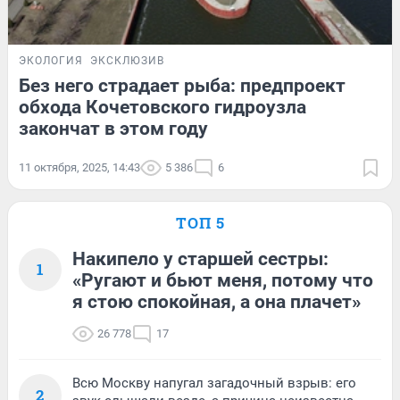
ЭКОЛОГИЯ
ЭКСКЛЮЗИВ
Без него страдает рыба: предпроект
обхода Кочетовского гидроузла
закончат в этом году
11 октября, 2025, 14:43
5 386
6
ТОП 5
Накипело у старшей сестры:
1
«Ругают и бьют меня, потому что
я стою спокойная, а она плачет»
26 778
17
Всю Москву напугал загадочный взрыв: его
2