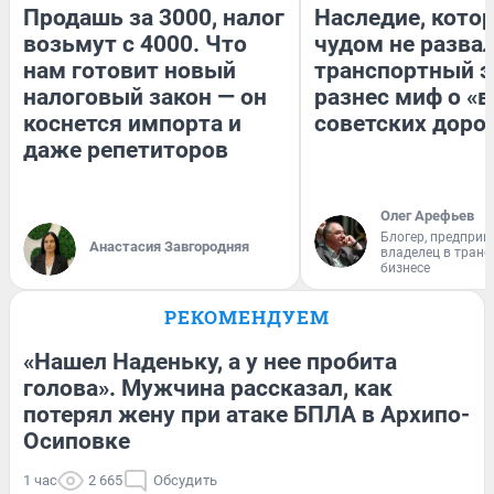
Продашь за 3000, налог
Наследие, кото
возьмут с 4000. Что
чудом не разва
нам готовит новый
транспортный э
налоговый закон — он
разнес миф о «
коснется импорта и
советских доро
даже репетиторов
Олег Арефьев
Блогер, предприн
Анастасия Завгородняя
владелец в тран
бизнесе
РЕКОМЕНДУЕМ
«Нашел Наденьку, а у нее пробита
голова». Мужчина рассказал, как
потерял жену при атаке БПЛА в Архипо-
Осиповке
1 час
2 665
Обсудить