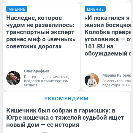
МНЕНИЕ
МНЕНИЕ
Наследие, которое
«И покатился я 
чудом не развалилось:
жизни босяцкой
транспортный эксперт
Колобка превра
разнес миф о «вечных»
уголовника — о
советских дорогах
161.RU на
обсуждаемый 
Олег Арефьев
Марина Рыбалки
Блогер, предприниматель,
владелец в транспортном
Заместитель гла
бизнесе
редактора 161.RU
РЕКОМЕНДУЕМ
Кишечник был собран в гармошку: в
Югре кошечка с тяжелой судьбой ищет
новый дом — ее история