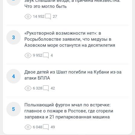
звук слышали везде, а причина неизвестна.
Что это могло быть
14 952
27
«Рукотворной возможности нет»: в
3
Росрыболовстве заявили, что медузы в
Азовском море останутся на десятилетия
9 952
4
Двое детей из Шахт погибли на Кубани из-за
4
атаки БПЛА
6 328
42
Полыхающий фургон мчал по встречке:
5
главное о пожаре в Ростове, где сгорели
заправка и 21 припаркованная машина
6 048
49