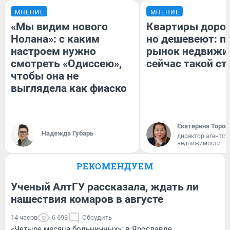
МНЕНИЕ
МНЕНИЕ
«Мы видим нового
Квартиры доро
Нолана»: с каким
но дешевеют: п
настроем нужно
рынок недвижи
смотреть «Одиссею»,
сейчас такой с
чтобы она не
выглядела как фиаско
Екатерина Тороп
Надежда Губарь
директор агентст
недвижимости
РЕКОМЕНДУЕМ
Ученый АлтГУ рассказала, ждать ли
нашествия комаров в августе
14 часов
6 693
Обсудить
«Четыре месяца больничных»: в Ярославле