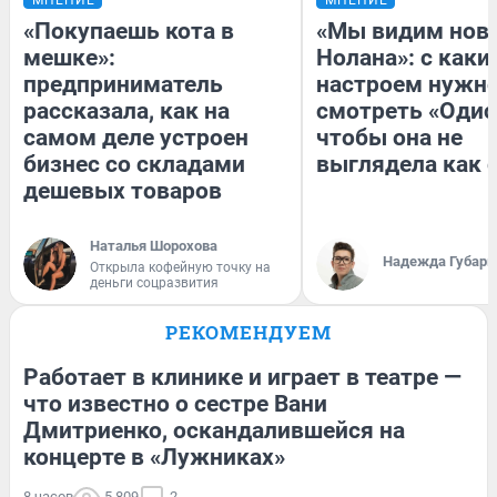
«Покупаешь кота в
«Мы видим нов
мешке»:
Нолана»: с каки
предприниматель
настроем нужн
рассказала, как на
смотреть «Одис
самом деле устроен
чтобы она не
бизнес со складами
выглядела как 
дешевых товаров
Наталья Шорохова
Надежда Губарь
Открыла кофейную точку на
деньги соцразвития
РЕКОМЕНДУЕМ
Работает в клинике и играет в театре —
что известно о сестре Вани
Дмитриенко, оскандалившейся на
концерте в «Лужниках»
8 часов
5 809
2