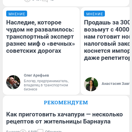
МНЕНИЕ
МНЕНИЕ
Наследие, которое
Продашь за 3000
чудом не развалилось:
возьмут с 4000.
транспортный эксперт
нам готовит но
разнес миф о «вечных»
налоговый зако
советских дорогах
коснется импор
даже репетитор
Олег Арефьев
Блогер, предприниматель,
Анастасия Завг
владелец в транспортном
бизнесе
РЕКОМЕНДУЕМ
Как приготовить хачапури — несколько
рецептов от жительницы Барнаула
9 часов
4 848
Обсудить