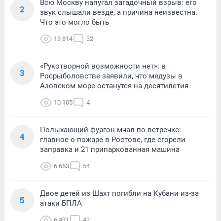
Всю Москву напугал загадочный взрыв: его
2
звук слышали везде, а причина неизвестна.
Что это могло быть
19 814
32
«Рукотворной возможности нет»: в
3
Росрыболовстве заявили, что медузы в
Азовском море останутся на десятилетия
10 105
4
Полыхающий фургон мчал по встречке:
4
главное о пожаре в Ростове, где сгорели
заправка и 21 припаркованная машина
6 653
54
Двое детей из Шахт погибли на Кубани из-за
5
атаки БПЛА
6 431
42