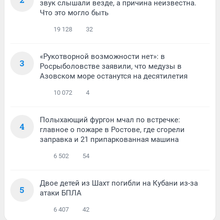
звук слышали везде, а причина неизвестна.
Что это могло быть
19 128
32
«Рукотворной возможности нет»: в
3
Росрыболовстве заявили, что медузы в
Азовском море останутся на десятилетия
10 072
4
Полыхающий фургон мчал по встречке:
4
главное о пожаре в Ростове, где сгорели
заправка и 21 припаркованная машина
6 502
54
Двое детей из Шахт погибли на Кубани из-за
5
атаки БПЛА
6 407
42