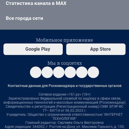
Статистика канала в MAX
Все города сети
Мобильное приложение
Google Play
App Store
Мы в соцсетях
Контактные данные для Роскомнадзора и государственных органов
Сетевое издание «161.ру» (18+)
Зарегистрировано Федеральной службой по надзору в сфере связи,
информационных технологий и массовых коммуникаций (Роскомнадзор)
Свидетельство о регистрации (Регистрационный номер) СМИ ЭЛ № ФС
77– 84714 от 06.02.2023 г.
Учредитель: Общество с ограниченной ответственностью "ИНТЕРНЕТ
ТЕХНОЛОГИИ"
Главный редактор: Сергеева Ольга Викторовна
Адрес редакции: 344002, г. Ростов-на-Дону, ул. Максима Горького, д. 130,