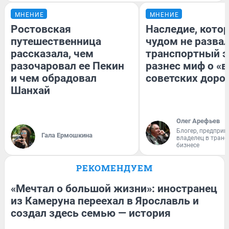
МНЕНИЕ
МНЕНИЕ
Ростовская
Наследие, кото
путешественница
чудом не разва
рассказала, чем
транспортный э
разочаровал ее Пекин
разнес миф о «
и чем обрадовал
советских доро
Шанхай
Олег Арефьев
Блогер, предприн
Гала Ермошкина
владелец в тран
бизнесе
РЕКОМЕНДУЕМ
«Мечтал о большой жизни»: иностранец
из Камеруна переехал в Ярославль и
создал здесь семью — история