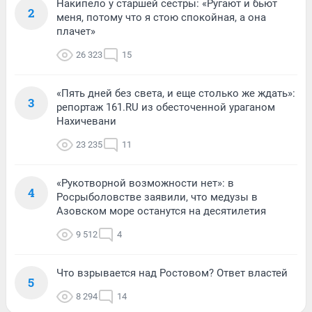
Накипело у старшей сестры: «Ругают и бьют
2
меня, потому что я стою спокойная, а она
плачет»
26 323
15
«Пять дней без света, и еще столько же ждать»:
3
репортаж 161.RU из обесточенной ураганом
Нахичевани
23 235
11
«Рукотворной возможности нет»: в
4
Росрыболовстве заявили, что медузы в
Азовском море останутся на десятилетия
9 512
4
Что взрывается над Ростовом? Ответ властей
5
8 294
14