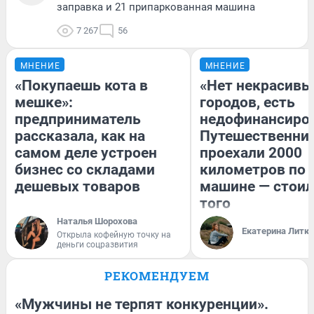
заправка и 21 припаркованная машина
7 267
56
МНЕНИЕ
МНЕНИЕ
«Покупаешь кота в
«Нет некрасивы
мешке»:
городов, есть
предприниматель
недофинансиро
рассказала, как на
Путешественни
самом деле устроен
проехали 2000
бизнес со складами
километров по 
дешевых товаров
машине — стоил
того
Наталья Шорохова
Екатерина Литк
Открыла кофейную точку на
деньги соцразвития
РЕКОМЕНДУЕМ
«Мужчины не терпят конкуренции».