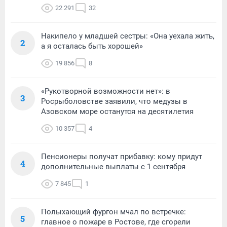
22 291
32
Накипело у младшей сестры: «Она уехала жить,
2
а я осталась быть хорошей»
19 856
8
«Рукотворной возможности нет»: в
3
Росрыболовстве заявили, что медузы в
Азовском море останутся на десятилетия
10 357
4
Пенсионеры получат прибавку: кому придут
4
дополнительные выплаты с 1 сентября
7 845
1
Полыхающий фургон мчал по встречке:
5
главное о пожаре в Ростове, где сгорели