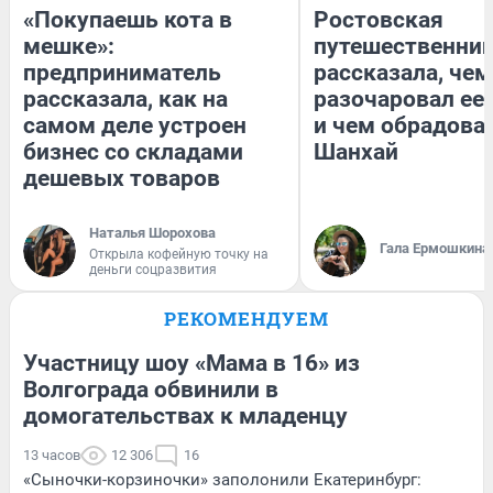
«Покупаешь кота в
Ростовская
мешке»:
путешественни
предприниматель
рассказала, чем
рассказала, как на
разочаровал ее
самом деле устроен
и чем обрадова
бизнес со складами
Шанхай
дешевых товаров
Наталья Шорохова
Гала Ермошкина
Открыла кофейную точку на
деньги соцразвития
РЕКОМЕНДУЕМ
Участницу шоу «Мама в 16» из
Волгограда обвинили в
домогательствах к младенцу
13 часов
12 306
16
«Сыночки-корзиночки» заполонили Екатеринбург: