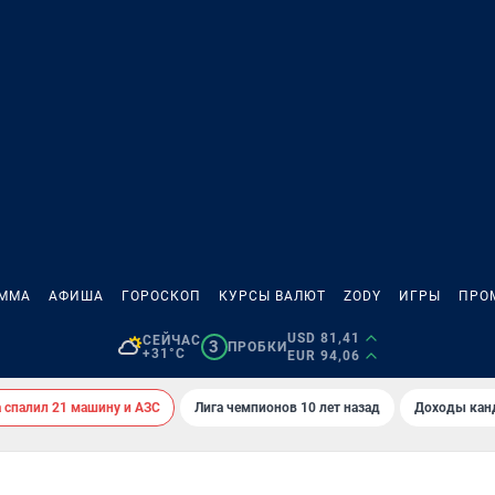
АММА
АФИША
ГОРОСКОП
КУРСЫ ВАЛЮТ
ZODY
ИГРЫ
ПРО
USD 81,41
СЕЙЧАС
3
ПРОБКИ
+31°C
EUR 94,06
спалил 21 машину и АЗС
Лига чемпионов 10 лет назад
Доходы кан