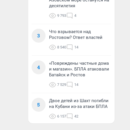
Азовском море останутся на
десятилетия
9 793
4
Что взрывается над
3
Ростовом? Ответ властей
8 540
14
«Повреждены частные дома
4
и магазин». БПЛА атаковали
Батайск и Ростов
7 529
14
Двое детей из Шахт погибли
5
на Кубани из-за атаки БПЛА
6 157
42