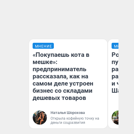
МНЕНИЕ
МНЕНИЕ
«Покупаешь кота в
Ростов
мешке»:
путеше
предприниматель
расска
рассказала, как на
разоча
самом деле устроен
и чем 
бизнес со складами
Шанха
дешевых товаров
Наталья Шорохова
Га
Открыла кофейную точку на
деньги соцразвития