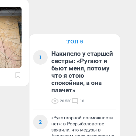
ТОП 5
Накипело у старшей
1
сестры: «Ругают и
бьют меня, потому
что я стою
спокойная, а она
плачет»
26 530
16
«Рукотворной возможности
2
нет»: в Росрыболовстве
заявили, что медузы в