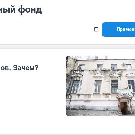
йный фонд
Примен
мов. Зачем?