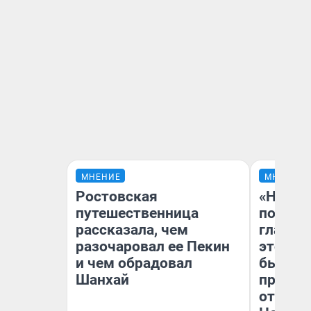
МНЕНИЕ
МНЕНИЕ
Ростовская
«Никог
путешественница
победи
рассказала, чем
главны
разочаровал ее Пекин
этого г
и чем обрадовал
бьет р
Шанхай
прокат
отзыв 