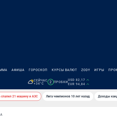
АММА
АФИША
ГОРОСКОП
КУРСЫ ВАЛЮТ
ZODY
ИГРЫ
ПРО
USD 82,17
СЕЙЧАС
2
ПРОБКИ
+34°C
EUR 94,84
спалил 21 машину и АЗС
Лига чемпионов 10 лет назад
Доходы кан
БА