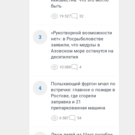
неизвестна. Что это могло
быть
19 527
32
«Рукотворной возможности
3
нет»: в Росрыболовстве
заявили, что медузы в
Азовском море останутся на
десятилетия
10 089
4
Полыхающий фургон мчал по
4
встречке: главное о пожаре в
Ростове, где сгорели
заправка и 21
припаркованная машина
6 587
54
Двое детей из Шахт погибли