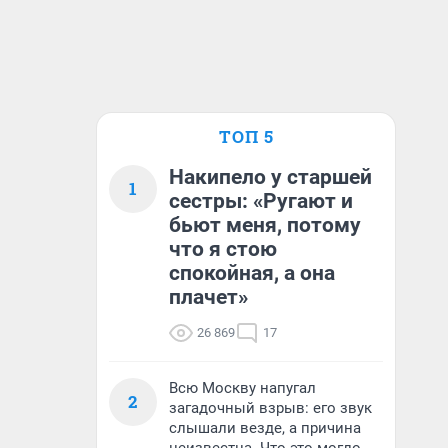
ТОП 5
Накипело у старшей
1
сестры: «Ругают и
бьют меня, потому
что я стою
спокойная, а она
плачет»
26 869
17
Всю Москву напугал
2
загадочный взрыв: его звук
слышали везде, а причина