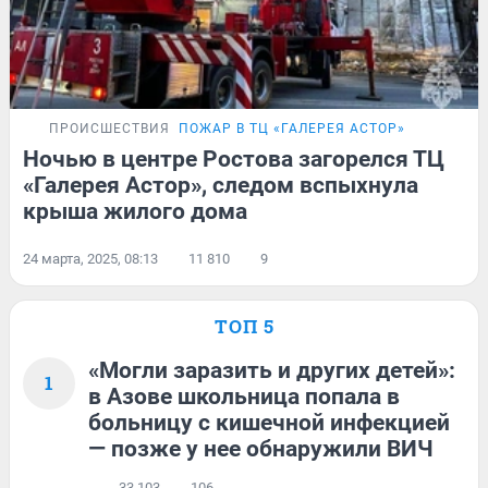
ПРОИСШЕСТВИЯ
ПОЖАР В ТЦ «ГАЛЕРЕЯ АСТОР»
Ночью в центре Ростова загорелся ТЦ
«Галерея Астор», следом вспыхнула
крыша жилого дома
24 марта, 2025, 08:13
11 810
9
ТОП 5
«Могли заразить и других детей»:
1
в Азове школьница попала в
больницу с кишечной инфекцией
— позже у нее обнаружили ВИЧ
33 103
106