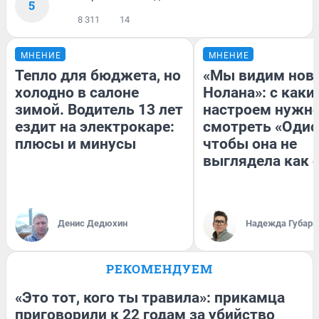
5
8 311
14
МНЕНИЕ
МНЕНИЕ
Тепло для бюджета, но
«Мы видим нов
холодно в салоне
Нолана»: с каки
зимой. Водитель 13 лет
настроем нужн
ездит на электрокаре:
смотреть «Одис
плюсы и минусы
чтобы она не
выглядела как 
Денис Дедюхин
Надежда Губарь
РЕКОМЕНДУЕМ
«Это тот, кого ты травила»: прикамца
приговорили к 22 годам за убийство