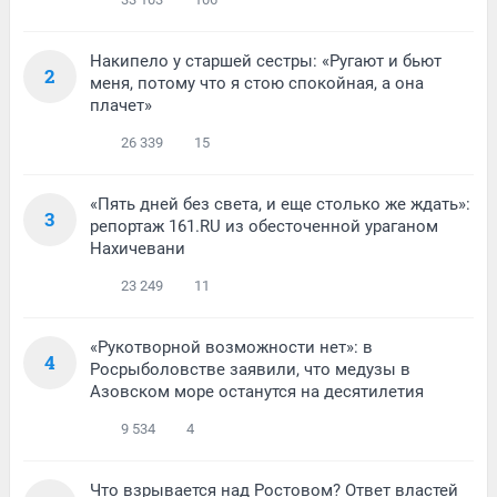
Накипело у старшей сестры: «Ругают и бьют
2
меня, потому что я стою спокойная, а она
плачет»
26 339
15
«Пять дней без света, и еще столько же ждать»:
3
репортаж 161.RU из обесточенной ураганом
Нахичевани
23 249
11
«Рукотворной возможности нет»: в
4
Росрыболовстве заявили, что медузы в
Азовском море останутся на десятилетия
9 534
4
Что взрывается над Ростовом? Ответ властей