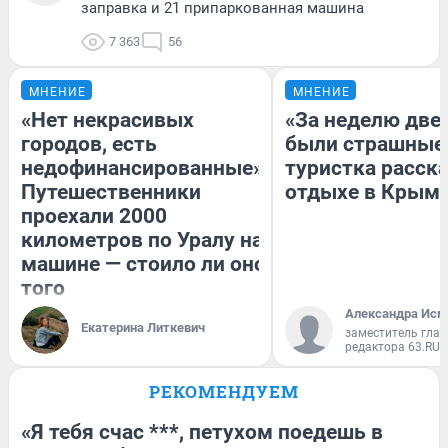
заправка и 21 припаркованная машина
7 363
56
МНЕНИЕ
МНЕНИЕ
«Нет некрасивых
«За неделю две
городов, есть
были страшные
недофинансированные».
туристка расска
Путешественники
отдыхе в Крым
проехали 2000
километров по Уралу на
машине — стоило ли оно
того
Александра Исм
Екатерина Литкевич
заместитель глав
редактора 63.RU
РЕКОМЕНДУЕМ
«Я тебя счас ***, петухом поедешь в