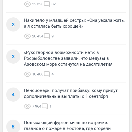
22 523
32
Накипело у младшей сестры: «Она уехала жить,
2
а я осталась быть хорошей»
20 454
9
«Рукотворной возможности нет»: в
3
Росрыболовстве заявили, что медузы в
Азовском море останутся на десятилетия
10 406
4
Пенсионеры получат прибавку: кому придут
4
дополнительные выплаты с 1 сентября
7 964
1
Полыхающий фургон мчал по встречке:
5
главное о пожаре в Ростове, где сгорели