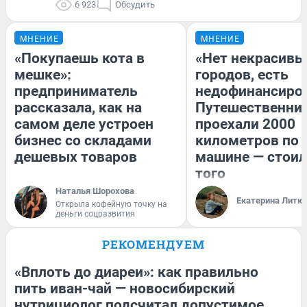
6 923
Обсудить
МНЕНИЕ
МНЕНИЕ
«Покупаешь кота в
«Нет некрасивы
мешке»:
городов, есть
предприниматель
недофинансиро
рассказала, как на
Путешественни
самом деле устроен
проехали 2000
бизнес со складами
километров по 
дешевых товаров
машине — стоил
того
Наталья Шорохова
Екатерина Литк
Открыла кофейную точку на
деньги соцразвития
РЕКОМЕНДУЕМ
«Вплоть до диареи»: как правильно
пить иван-чай — новосибирский
нутрициолог подсчитал допустимое