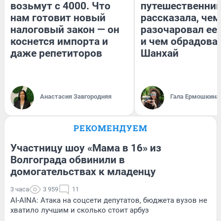
возьмут с 4000. Что
путешественни
нам готовит новый
рассказала, чем
налоговый закон — он
разочаровал ее
коснется импорта и
и чем обрадова
даже репетиторов
Шанхай
Анастасия Завгородняя
Гала Ермошкина
РЕКОМЕНДУЕМ
Участницу шоу «Мама в 16» из
Волгограда обвинили в
домогательствах к младенцу
3 часа
3 959
11
AI-AINA: Атака на соцсети депутатов, бюджета вузов не
хватило лучшим и сколько стоит арбуз