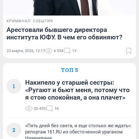
КРИМИНАЛ
СОБЫТИЯ
Арестовали бывшего директора
института ЮФУ. В чем его обвиняют?
23 марта, 2026, 12:17
6 534
13
ТОП 5
Накипело у старшей сестры:
1
«Ругают и бьют меня, потому что
я стою спокойная, а она плачет»
26 455
16
«Пять дней без света, и еще столько же ждать»:
2
репортаж 161.RU из обесточенной ураганом
Нахичевани