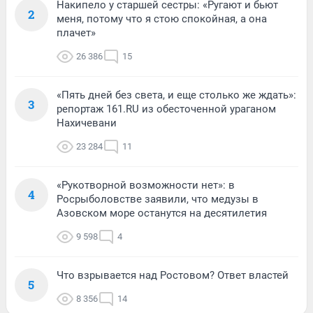
Накипело у старшей сестры: «Ругают и бьют
2
меня, потому что я стою спокойная, а она
плачет»
26 386
15
«Пять дней без света, и еще столько же ждать»:
3
репортаж 161.RU из обесточенной ураганом
Нахичевани
23 284
11
«Рукотворной возможности нет»: в
4
Росрыболовстве заявили, что медузы в
Азовском море останутся на десятилетия
9 598
4
Что взрывается над Ростовом? Ответ властей
5
8 356
14