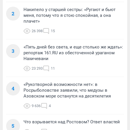
Накипело у старшей сестры: «Ругают и бьют
2
меня, потому что я стою спокойная, а она
плачет»
26 398
15
«Пять дней без света, и еще столько же ждать»:
3
репортаж 161.RU из обесточенной ураганом
Нахичевани
23 293
11
«Рукотворной возможности нет»: в
4
Росрыболовстве заявили, что медузы в
Азовском море останутся на десятилетия
9 636
4
Что взрывается над Ростовом? Ответ властей
5