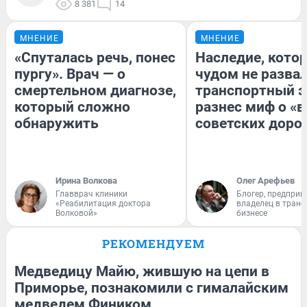
8 381
14
МНЕНИЕ
МНЕНИЕ
«Спуталась речь, понес
Наследие, кото
пургу». Врач — о
чудом не разва
смертельном диагнозе,
транспортный э
который сложно
разнес миф о «
обнаружить
советских доро
Ирина Волкова
Олег Арефьев
Главврач клиники
Блогер, предприн
«Реабилитация доктора
владелец в тран
Волковой»
бизнесе
РЕКОМЕНДУЕМ
Медведицу Майю, жившую на цепи в
Приморье, познакомили с гималайским
медведем Фиником