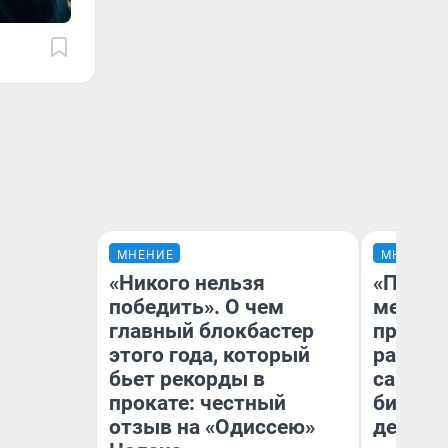
МНЕНИЕ
МНЕНИЕ
«Никого нельзя
«Покуп
победить». О чем
мешке»
главный блокбастер
предпр
этого года, который
рассказ
бьет рекорды в
самом 
прокате: честный
бизнес
отзыв на «Одиссею»
дешевы