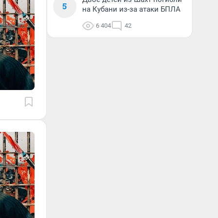
5
на Кубани из-за атаки БПЛА
6 404
42