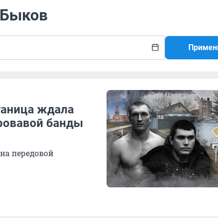
 Быков
Примен
таница ждала
ровавой банды
на передовой