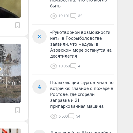
неизвестна. Что это могло
быть
19 101
32
«Рукотворной возможности
3
нет»: в Росрыболовстве
заявили, что медузы в
Азовском море останутся на
десятилетия
10 068
4
Полыхающий фургон мчал по
4
встречке: главное о пожаре в
Ростове, где сгорели
заправка и 21
припаркованная машина
6 500
54
Двое детей из Шахт погибли