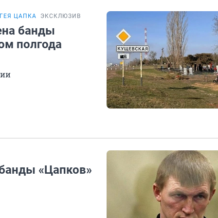
ГЕЯ ЦАПКА
ЭКСКЛЮЗИВ
ена банды
ом полгода
нии
а банды «Цапков»