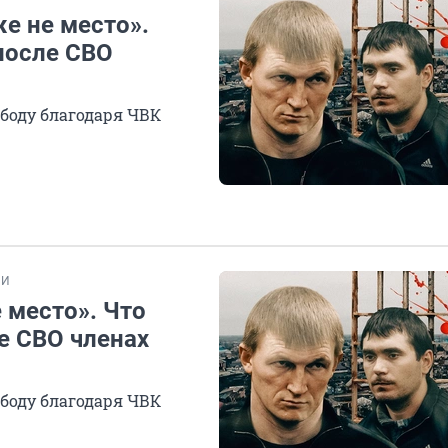
е не место».
после СВО
боду благодаря ЧВК
ТИ
 место». Что
е СВО членах
боду благодаря ЧВК