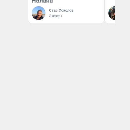
Нолана
На
Стас Соколов
От
Эксперт
де