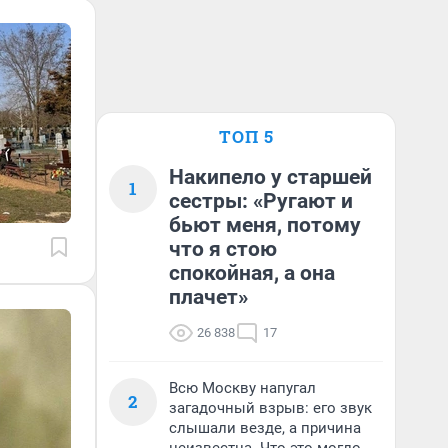
ТОП 5
Накипело у старшей
1
сестры: «Ругают и
бьют меня, потому
что я стою
спокойная, а она
плачет»
26 838
17
Всю Москву напугал
2
загадочный взрыв: его звук
слышали везде, а причина