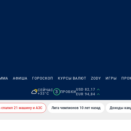
АММА
АФИША
ГОРОСКОП
КУРСЫ ВАЛЮТ
ZODY
ИГРЫ
ПРО
USD 82,17
СЕЙЧАС
3
ПРОБКИ
+33°C
EUR 94,84
спалил 21 машину и АЗС
Лига чемпионов 10 лет назад
Доходы кан