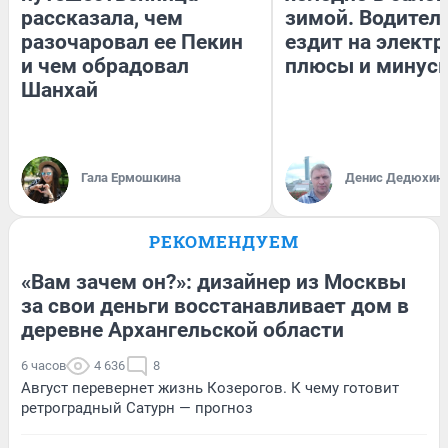
рассказала, чем
зимой. Водитель
разочаровал ее Пекин
ездит на электр
и чем обрадовал
плюсы и минус
Шанхай
Гала Ермошкина
Денис Дедюхин
РЕКОМЕНДУЕМ
«Вам зачем он?»: дизайнер из Москвы
за свои деньги восстанавливает дом в
деревне Архангельской области
6 часов
4 636
8
Август перевернет жизнь Козерогов. К чему готовит
ретроградный Сатурн — прогноз