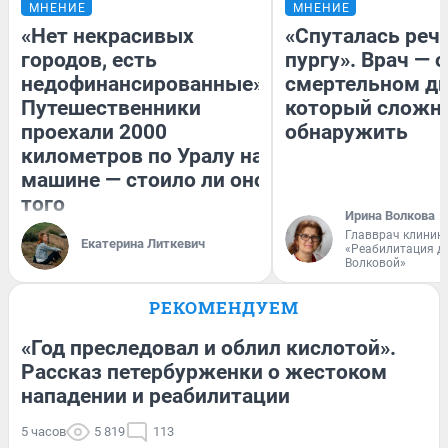
МНЕНИЕ
МНЕНИЕ
«Нет некрасивых
«Спуталась речь
городов, есть
пургу». Врач — о
недофинансированные».
смертельном ди
Путешественники
который сложн
проехали 2000
обнаружить
километров по Уралу на
машине — стоило ли оно
того
Ирина Волкова
Главврач клиник
Екатерина Литкевич
«Реабилитация д
Волковой»
РЕКОМЕНДУЕМ
«Год преследовал и облил кислотой».
Рассказ петербурженки о жестоком
нападении и реабилитации
5 часов
5 819
113