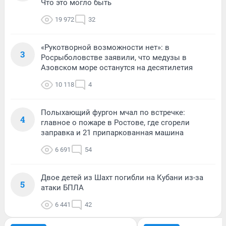
Что это могло быть
19 972
32
«Рукотворной возможности нет»: в
3
Росрыболовстве заявили, что медузы в
Азовском море останутся на десятилетия
10 118
4
Полыхающий фургон мчал по встречке:
4
главное о пожаре в Ростове, где сгорели
заправка и 21 припаркованная машина
6 691
54
Двое детей из Шахт погибли на Кубани из-за
5
атаки БПЛА
6 441
42