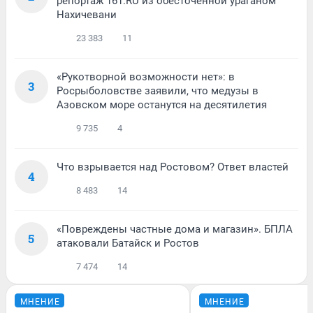
репортаж 161.RU из обесточенной ураганом
Нахичевани
23 383
11
«Рукотворной возможности нет»: в
3
Росрыболовстве заявили, что медузы в
Азовском море останутся на десятилетия
9 735
4
Что взрывается над Ростовом? Ответ властей
4
8 483
14
«Повреждены частные дома и магазин». БПЛА
5
атаковали Батайск и Ростов
7 474
14
МНЕНИЕ
МНЕНИЕ