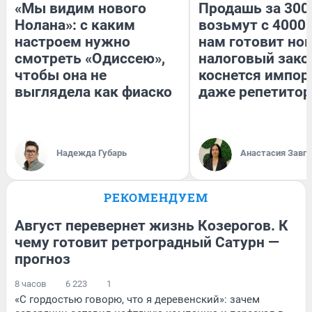
«Мы видим нового
Продашь за 3000
Нолана»: с каким
возьмут с 4000.
настроем нужно
нам готовит но
смотреть «Одиссею»,
налоговый зако
чтобы она не
коснется импор
выглядела как фиаско
даже репетитор
Надежда Губарь
Анастасия Завг
РЕКОМЕНДУЕМ
Август перевернет жизнь Козерогов. К
чему готовит ретроградный Сатурн —
прогноз
8 часов
6 223
1
«С гордостью говорю, что я деревенский»: зачем