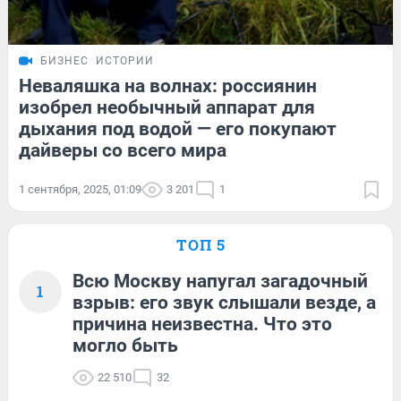
БИЗНЕС
ИСТОРИИ
Неваляшка на волнах: россиянин
изобрел необычный аппарат для
дыхания под водой — его покупают
дайверы со всего мира
1 сентября, 2025, 01:09
3 201
1
ТОП 5
Всю Москву напугал загадочный
1
взрыв: его звук слышали везде, а
причина неизвестна. Что это
могло быть
22 510
32