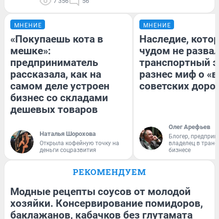
7 356
56
МНЕНИЕ
МНЕНИЕ
«Покупаешь кота в
Наследие, кото
мешке»:
чудом не разва
предприниматель
транспортный э
рассказала, как на
разнес миф о «
самом деле устроен
советских доро
бизнес со складами
дешевых товаров
Олег Арефьев
Наталья Шорохова
Блогер, предприн
Открыла кофейную точку на
владелец в тран
деньги соцразвития
бизнесе
РЕКОМЕНДУЕМ
Модные рецепты соусов от молодой
хозяйки. Консервирование помидоров,
баклажанов, кабачков без глутамата