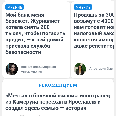
МНЕНИЕ
МНЕНИЕ
Мой банк меня
Продашь за 3000
бережет. Журналист
возьмут с 4000.
хотела снять 200
нам готовит но
тысяч, чтобы погасить
налоговый зако
кредит, — к ней домой
коснется импор
приехала служба
даже репетитор
безопасности
Ксения Владимирская
Анастасия Завг
Автор мнения
РЕКОМЕНДУЕМ
«Мечтал о большой жизни»: иностранец
из Камеруна переехал в Ярославль и
создал здесь семью — история