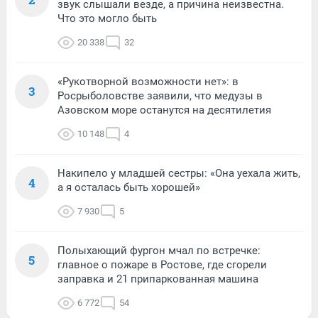
звук слышали везде, а причина неизвестна.
Что это могло быть
20 338
32
«Рукотворной возможности нет»: в
3
Росрыболовстве заявили, что медузы в
Азовском море останутся на десятилетия
10 148
4
Накипело у младшей сестры: «Она уехала жить,
4
а я осталась быть хорошей»
7 930
5
Полыхающий фургон мчал по встречке:
5
главное о пожаре в Ростове, где сгорели
заправка и 21 припаркованная машина
6 772
54