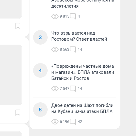
Азовском море останутся на
десятилетия
9 815
4
Что взрывается над
3
Ростовом? Ответ властей
8 563
14
«Повреждены частные дома
4
и магазин». БПЛА атаковали
Батайск и Ростов
7 547
14
Двое детей из Шахт погибли
5
на Кубани из-за атаки БПЛА
6 196
42