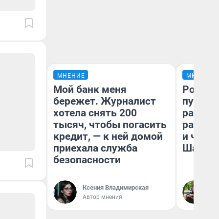
МНЕНИЕ
МНЕНИЕ
Мой банк меня
Ростов
бережет. Журналист
путеше
хотела снять 200
расска
тысяч, чтобы погасить
разоча
кредит, — к ней домой
и чем 
приехала служба
Шанха
безопасности
Ксения Владимирская
Га
Автор мнения