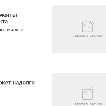
ументы
нта
вания, но и
ожет надолго