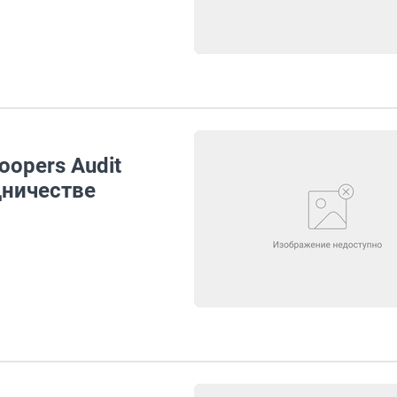
oopers Audit
дничестве