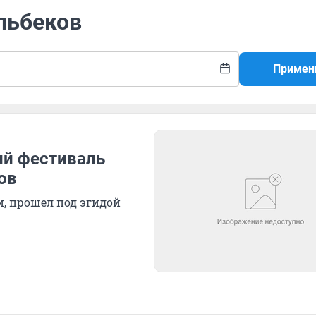
льбеков
Примен
ий фестиваль
ов
, прошел под эгидой