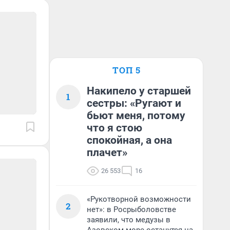
ТОП 5
Накипело у старшей
1
сестры: «Ругают и
бьют меня, потому
что я стою
спокойная, а она
плачет»
26 553
16
«Рукотворной возможности
2
нет»: в Росрыболовстве
заявили, что медузы в