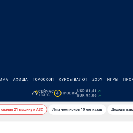
АММА
АФИША
ГОРОСКОП
КУРСЫ ВАЛЮТ
ZODY
ИГРЫ
ПРО
USD 81,41
СЕЙЧАС
4
ПРОБКИ
+33°C
EUR 94,06
спалил 21 машину и АЗС
Лига чемпионов 10 лет назад
Доходы кан