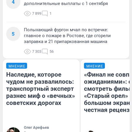
4
дополнительные выплаты с 1 сентября
7 899
1
Полыхающий фургон мчал по встречке:
5
главное о пожаре в Ростове, где сгорели
заправка и 21 припаркованная машина
7 303
56
МНЕНИЕ
МНЕНИЕ
Наследие, которое
«Финал не совпа
чудом не развалилось:
ожиданиями»: с
транспортный эксперт
смотреть филь
разнес миф о «вечных»
«Старый орел» 
советских дорогах
большом экран
честная реценз
Олег Арефьев