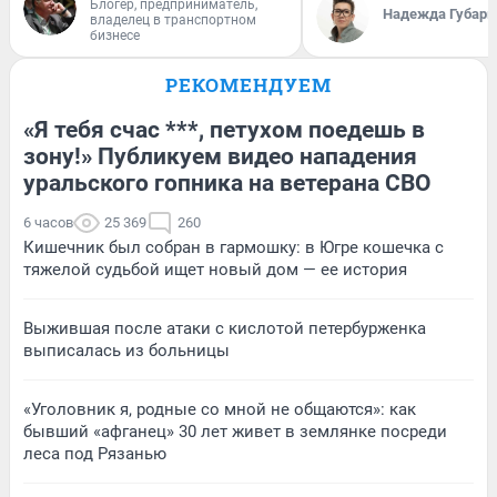
Блогер, предприниматель,
Надежда Губарь
владелец в транспортном
бизнесе
РЕКОМЕНДУЕМ
«Я тебя счас ***, петухом поедешь в
зону!» Публикуем видео нападения
уральского гопника на ветерана СВО
6 часов
25 369
260
Кишечник был собран в гармошку: в Югре кошечка с
тяжелой судьбой ищет новый дом — ее история
Выжившая после атаки с кислотой петербурженка
выписалась из больницы
«Уголовник я, родные со мной не общаются»: как
бывший «афганец» 30 лет живет в землянке посреди
леса под Рязанью