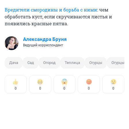
Вредители смородины и борьба с ними
: чем
обработать куст, если скручиваются листья и
появились красные пятна.
Александра Бруня
Ведущий корреспондент
Дача
Сад
Огород
Теплица
Огурцы
Огурцы в
0
0
0
0
0