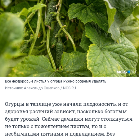
Все нездоровые листья у огурца нужно вовремя удалять
Источник: 
Александр Ощепков / NGS.RU
Огурцы в теплице уже начали плодоносить, и от
здоровья растений зависит, насколько богатым
будет урожай. Сейчас дачники могут столкнуться
не только с пожелтением листвы, но и с
необычными пятнами и подвяданием. Без