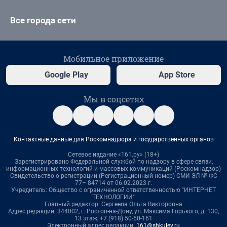
Все города сети
Мобильное приложение
Google Play
App Store
Мы в соцсетях
Контактные данные для Роскомнадзора и государственных органов
Сетевое издание «161.ру» (18+)
Зарегистрировано Федеральной службой по надзору в сфере связи,
информационных технологий и массовых коммуникаций (Роскомнадзор)
Свидетельство о регистрации (Регистрационный номер) СМИ ЭЛ № ФС
77– 84714 от 06.02.2023 г.
Учредитель: Общество с ограниченной ответственностью "ИНТЕРНЕТ
ТЕХНОЛОГИИ"
Главный редактор: Сергеева Ольга Викторовна
Адрес редакции: 344002, г. Ростов-на-Дону, ул. Максима Горького, д. 130,
13 этаж, +7 (918) 50-50-161
Электронный адрес редакции:
161@shkulev.ru