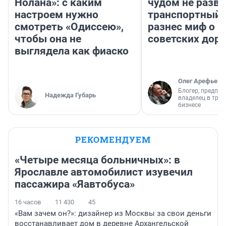
Нолана»: с каким
чудом не разва
настроем нужно
транспортный 
смотреть «Одиссею»,
разнес миф о 
чтобы она не
советских доро
выглядела как фиаско
Олег Арефьев
Блогер, предпри
Надежда Губарь
владелец в тра
бизнесе
РЕКОМЕНДУЕМ
«Четыре месяца больничных»: в
Ярославле автомобилист изувечил
пассажира «Яавтобуса»
16 часов
11 430
45
«Вам зачем он?»: дизайнер из Москвы за свои деньги
восстанавливает дом в деревне Архангельской