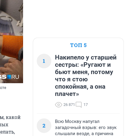
ТОП 5
Накипело у старшей
1
сестры: «Ругают и
бьют меня, потому
что я стою
спокойная, а она
ксте
плачет»
26 871
17
м, какой
Всю Москву напугал
ных
2
загадочный взрыв: его звук
делать,
слышали везде, а причина