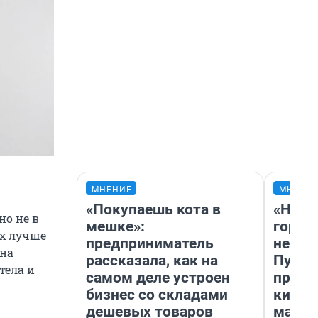
МНЕНИЕ
МНЕНИ
«Покупаешь кота в
«Нет 
но не в
мешке»:
городо
ях лучше
предприниматель
недоф
 на
рассказала, как на
Путеш
тела и
самом деле устроен
проех
бизнес со складами
килом
дешевых товаров
машин