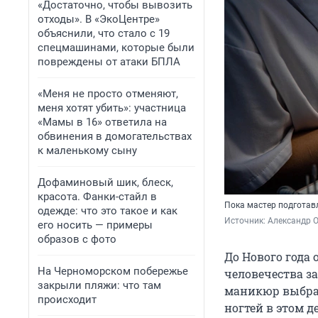
«Достаточно, чтобы вывозить
отходы». В «ЭкоЦентре»
объяснили, что стало с 19
спецмашинами, которые были
повреждены от атаки БПЛА
«Меня не просто отменяют,
меня хотят убить»: участница
«Мамы в 16» ответила на
обвинения в домогательствах
к маленькому сыну
Дофаминовый шик, блеск,
красота. Фанки-стайл в
Пока мастер подготав
одежде: что это такое и как
Источник: 
Александр 
его носить — примеры
образов с фото
До Нового года 
На Черноморском побережье
человечества за
закрыли пляжи: что там
маникюр выбра
происходит
ногтей в этом д