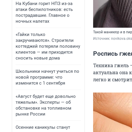
На Кубани горит НПЗ из-за
атаки беспилотников: есть
пострадавшие. Главное о
ночных налетах
Такой маникюр и в пир
«Гайки только
Источник: 
novikova.ok
закручиваются». Строители
коттеджей потеряли половину
клиентов — им приходится
Роспись гже
сносить новые дома
Техника гжель 
Школьники начнут учиться по
актуальна она к
новой программе: что
легко и смотрит
изменится с 1 сентября
«Август будет еще довольно
тяжелым». Эксперты — об
обстановке на топливном
рынке России
Осенние каникулы станут