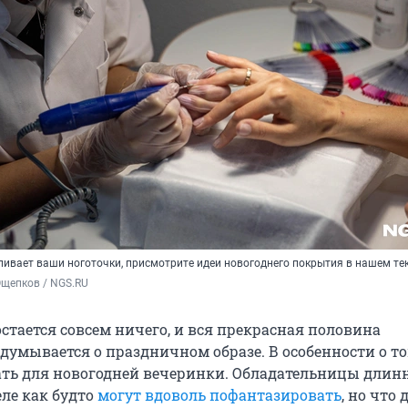
ливает ваши ноготочки, присмотрите идеи новогоднего покрытия в нашем те
Ощепков / NGS.RU
остается совсем ничего, и вся прекрасная половина
думывается о праздничном образе. В особенности о то
ть для новогодней вечеринки. Обладательницы длин
еле как будто
могут вдоволь пофантазировать
, но что 