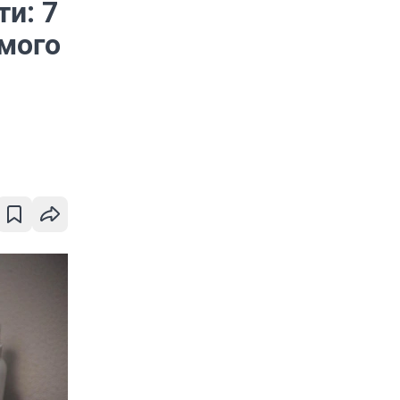
и: 7
мого