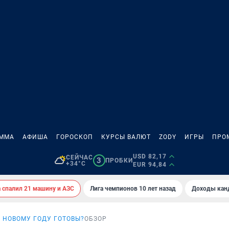
АММА
АФИША
ГОРОСКОП
КУРСЫ ВАЛЮТ
ZODY
ИГРЫ
ПРО
USD 82,17
СЕЙЧАС
3
ПРОБКИ
+34°C
EUR 94,84
спалил 21 машину и АЗС
Лига чемпионов 10 лет назад
Доходы кан
К НОВОМУ ГОДУ ГОТОВЫ?
ОБЗОР