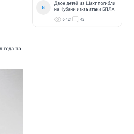
Двое детей из Шахт погибли
5
на Кубани из-за атаки БПЛА
6 421
42
 года на