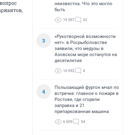
 вопрос
неизвестна. Что это могло
быть
ариантов,
19 597
32
«Рукотворной возможности
3
нет»: в Росрыболовстве
заявили, что медузы в
Азовском море останутся на
десятилетия
10 092
4
Полыхающий фургон мчал по
4
встречке: главное о пожаре в
Ростове, где сгорели
заправка и 21
припаркованная машина
6 609
54