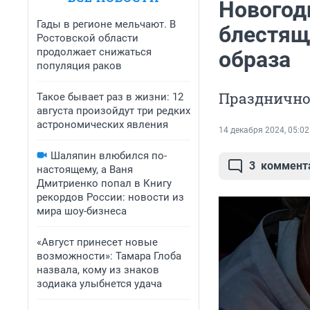
Новогод
Гады в регионе мельчают. В
блестящ
Ростовской области
продолжает снижаться
образа
популяция раков
Праздничное
Такое бывает раз в жизни: 12
августа произойдут три редких
астрономических явления
14 декабря 2024, 05:02
Шаляпин влюбился по-
3
коммент
настоящему, а Ваня
Дмитриенко попал в Книгу
рекордов России: новости из
мира шоу-бизнеса
«Август принесет новые
возможности»: Тамара Глоба
назвала, кому из знаков
зодиака улыбнется удача