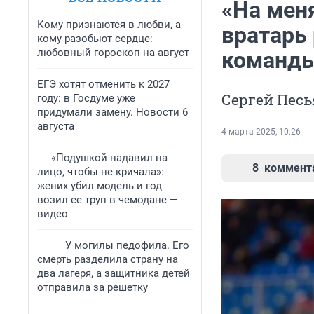
«На меня
Кому признаются в любви, а
вратарь 
кому разобьют сердце:
любовный гороскоп на август
команд
ЕГЭ хотят отменить к 2027
Сергей Песь
году: в Госдуме уже
придумали замену. Новости 6
августа
4 марта 2025, 10:26
«Подушкой надавил на
8
коммент
лицо, чтобы не кричала»:
жених убил модель и год
возил ее труп в чемодане —
видео
У могилы педофила. Его
смерть разделила страну на
два лагеря, а защитника детей
отправила за решетку