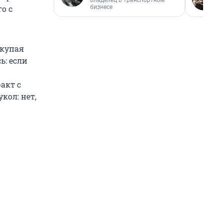
владелец в транспортном
бизнесе
го с
скупая
ь: если
акт с
кол: нет,