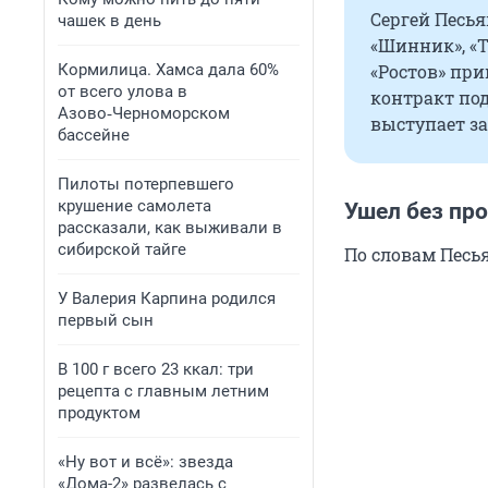
Сергей Песья
чашек в день
«Шинник», «Т
Кормилица. Хамса дала 60%
«Ростов» при
от всего улова в
контракт под
Азово‑Черноморском
выступает за
бассейне
Пилоты потерпевшего
крушение самолета
Ушел без пр
рассказали, как выживали в
сибирской тайге
По словам Песь
У Валерия Карпина родился
первый сын
В 100 г всего 23 ккал: три
рецепта с главным летним
продуктом
«Ну вот и всё»: звезда
«Дома-2» развелась с