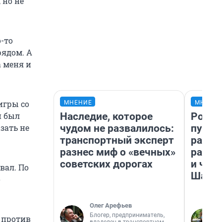
 но не
-то
рядом. А
 меня и
игры со
МНЕНИЕ
МНЕНИ
Наследие, которое
Росто
и был
чудом не развалилось:
путеш
зать не
транспортный эксперт
расск
разнес миф о «вечных»
разоч
советских дорогах
и чем
вал. По
Шанх
о
Олег Арефьев
Блогер, предприниматель,
е против