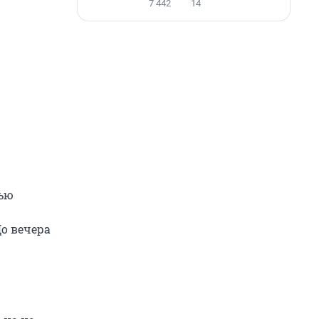
7 442
14
тью
До вечера