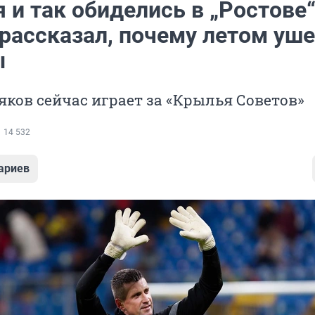
 и так обиделись в „Ростове“
рассказал, почему летом уше
ы
яков сейчас играет за «Крылья Советов»
14 532
ариев