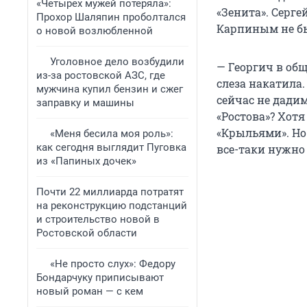
«Четырех мужей потеряла»:
«Зенита». Серге
Прохор Шаляпин проболтался
Карпиным не б
о новой возлюбленной
Уголовное дело возбудили
— Георгич в общ
из-за ростовской АЗС, где
слеза накатила.
мужчина купил бензин и сжег
сейчас не дадим
заправку и машины
«Ростова»? Хотя
«Крыльями». Но 
«Меня бесила моя роль»:
как сегодня выглядит Пуговка
все-таки нужно 
из «Папиных дочек»
Почти 22 миллиарда потратят
на реконструкцию подстанций
и строительство новой в
Ростовской области
«Не просто слух»: Федору
Бондарчуку приписывают
новый роман — с кем