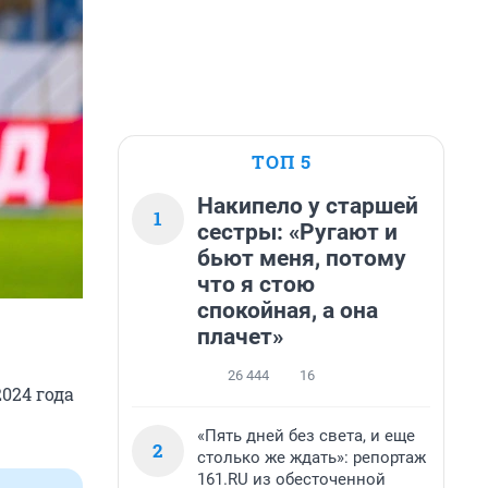
ТОП 5
Накипело у старшей
1
сестры: «Ругают и
бьют меня, потому
что я стою
спокойная, а она
плачет»
26 444
16
024 года
«Пять дней без света, и еще
2
столько же ждать»: репортаж
161.RU из обесточенной