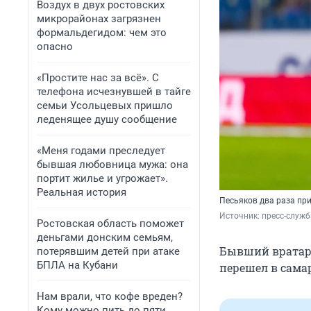
Воздух в двух ростовских
микрорайонах загрязнен
формальдегидом: чем это
опасно
«Простите нас за всё». С
телефона исчезнувшей в тайге
семьи Усольцевых пришло
леденящее душу сообщение
«Меня годами преследует
бывшая любовница мужа: она
портит жилье и угрожает».
Реальная история
Песьяков два раза пр
Источник: 
пресс-служб
Ростовская область поможет
деньгами донским семьям,
Бывший вратарь 
потерявшим детей при атаке
БПЛА на Кубани
перешел в сама
Нам врали, что кофе вреден?
Кому можно пить до пяти