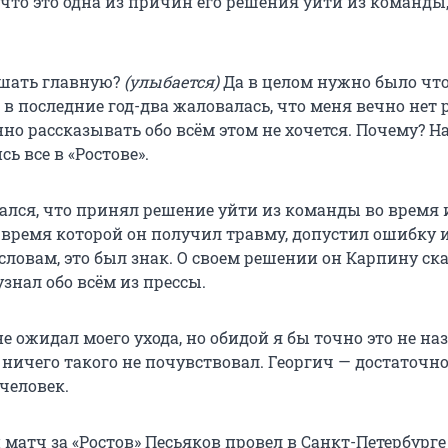
 что это одна из причин его решения уйти из команды,
ышать главную?
(улыбается)
Да в целом нужно было что
в последние год-два жаловалась, что меня вечно нет 
но рассказывать обо всём этом не хочется. Почему?
На
сь все в «Ростове».
ался, что принял решение уйти из команды во время 
о время которой он получил травму, допустил ошибку 
 словам, это был знак. О своем решении он Карпину ска
узнал обо всём из прессы.
не ожидал моего ухода, но обидой я бы точно это не наз
 ничего такого не почувствовал. Георгич — достаточн
человек.
матч за «Ростов» Песьяков провел в Санкт-Петербург