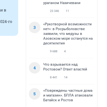
ураганом Нахичевани
е в
23 346
11
2024-го
«Рукотворной возможности
3
нет»: в Росрыболовстве
заявили, что медузы в
Азовском море останутся на
десятилетия
9 688
4
Что взрывается над
4
Ростовом? Ответ властей
8 441
14
«Повреждены частные дома
5
и магазин». БПЛА атаковали
Батайск и Ростов