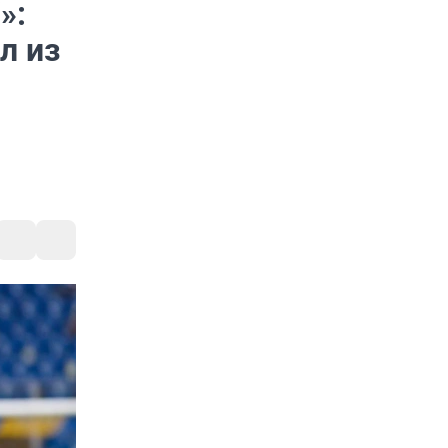
»:
л из