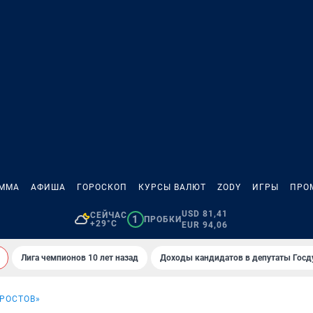
АММА
АФИША
ГОРОСКОП
КУРСЫ ВАЛЮТ
ZODY
ИГРЫ
ПРО
USD 81,41
СЕЙЧАС
1
ПРОБКИ
+29°C
EUR 94,06
Лига чемпионов 10 лет назад
Доходы кандидатов в депутаты Гос
«РОСТОВ»