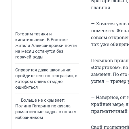
Вратарь сказал,
главная.
— Хочется усл
поменять. Жена 
Готовим тазики и
совсем откровен
кипятильники. В Ростове
так уже обидели
жители Александровки почти
на месяц останутся без
горячей воды
Песьяков призн
«Спартаком», в
Справится даже школьник:
заменен. По его
пройдите тест по географии, в
успел — тренер 
котором очень стыдно
ошибиться
— Наверное, он 
Больше не скрывает:
крайней мере, я
Полина Гагарина показала
прагматичный 
романтичные кадры с новым
избранником
Свой последний 