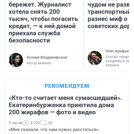
бережет. Журналист
чудом не разва
хотела снять 200
транспортный 
тысяч, чтобы погасить
разнес миф о 
кредит, — к ней домой
советских доро
приехала служба
безопасности
Олег Арефьев
Блогер, предпри
Ксения Владимирская
владелец в тра
Автор мнения
бизнесе
РЕКОМЕНДУЕМ
«Кто-то считает меня сумасшедшей».
Екатеринбурженка приютила дома
200 жирафов — фото и видео
5 часов
8 720
20
«Мне сказали, что нам нужно расстаться».