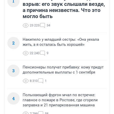
1
взрыв: его звук слышали везде,
а причина неизвестна. Что это
могло быть
23 223
34
Накипело у младшей сестры: «Она уехала
2
жить, а я осталась быть хорошей»
22 240
9
Пенсионеры получат прибавку: кому придут
3
дополнительные выплаты с 1 сентября
8 310
1
Полыхающий фургон мчал по встречке:
4
главное о пожаре в Ростове, где сгорели
заправка и 21 припаркованная машина
7 799
58