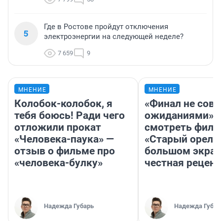
Где в Ростове пройдут отключения
5
электроэнергии на следующей неделе?
7 659
9
МНЕНИЕ
МНЕНИЕ
Колобок-колобок, я
«Финал не совп
тебя боюсь! Ради чего
ожиданиями»: 
отложили прокат
смотреть фил
«Человека-паука» —
«Старый орел» 
отзыв о фильме про
большом экран
«человека-булку»
честная рецен
Надежда Губарь
Надежда Губар