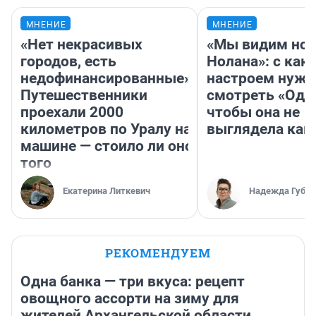
МНЕНИЕ
МНЕНИЕ
«Нет некрасивых
«Мы видим нов
городов, есть
Нолана»: с как
недофинансированные».
настроем нужн
Путешественники
смотреть «Оди
проехали 2000
чтобы она не
километров по Уралу на
выглядела как
машине — стоило ли оно
того
Екатерина Литкевич
Надежда Губар
РЕКОМЕНДУЕМ
Одна банка — три вкуса: рецепт
овощного ассорти на зиму для
жителей Архангельской области