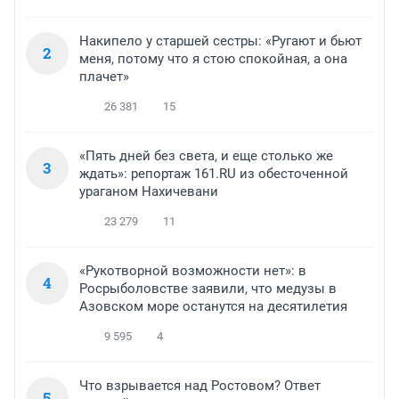
Накипело у старшей сестры: «Ругают и бьют
2
меня, потому что я стою спокойная, а она
плачет»
26 381
15
«Пять дней без света, и еще столько же
3
ждать»: репортаж 161.RU из обесточенной
ураганом Нахичевани
23 279
11
«Рукотворной возможности нет»: в
4
Росрыболовстве заявили, что медузы в
Азовском море останутся на десятилетия
9 595
4
Что взрывается над Ростовом? Ответ
5