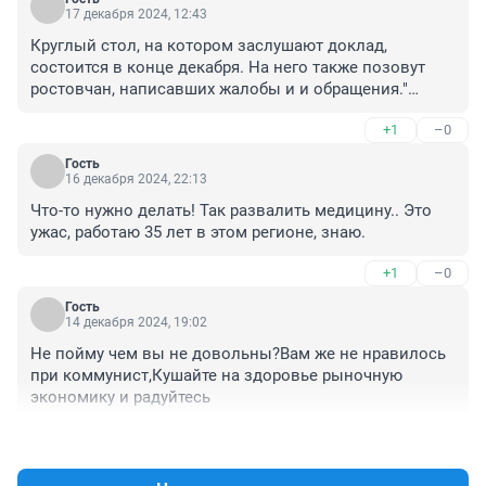
17 декабря 2024, 12:43
Круглый стол, на котором заслушают доклад, 
состоится в конце декабря. На него также позовут 
ростовчан, написавших жалобы и и обращения."

Надо бы все обращения в 
+1
–0
администрациях,прокуратуре, и пр оганизациях 
рассматривать с участием заявителя до того как 
Гость
будет сдан ответ в канцелярию для отправки !
16 декабря 2024, 22:13
Что-то нужно делать! Так развалить медицину.. Это 
ужас, работаю 35 лет в этом регионе, знаю.
+1
–0
Гость
14 декабря 2024, 19:02
Не пойму чем вы не довольны?Вам же не нравилось 
при коммунист,Кушайте на здоровье рыночную 
экономику и радуйтесь
+0
–0