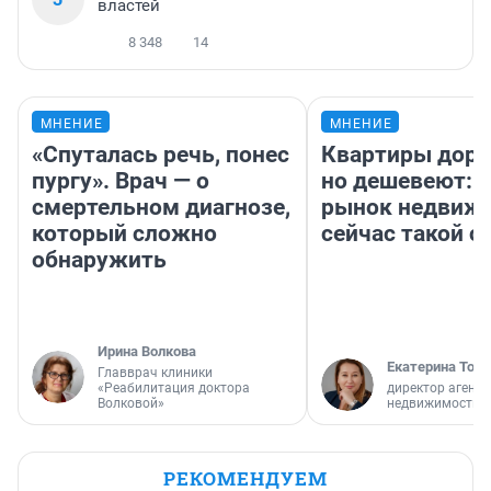
властей
8 348
14
МНЕНИЕ
МНЕНИЕ
«Спуталась речь, понес
Квартиры дор
пургу». Врач — о
но дешевеют: 
смертельном диагнозе,
рынок недвиж
который сложно
сейчас такой 
обнаружить
Ирина Волкова
Екатерина Торо
Главврач клиники
«Реабилитация доктора
директор агентс
Волковой»
недвижимости
РЕКОМЕНДУЕМ