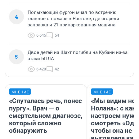
Полыхающий фургон мчал по встречке:
4
главное о пожаре в Ростове, где сгорели
заправка и 21 припаркованная машина
6 645
54
Двое детей из Шахт погибли на Кубани из-за
5
атаки БПЛА
6 428
42
МНЕНИЕ
МНЕНИЕ
«Спуталась речь, понес
«Мы видим нов
пургу». Врач — о
Нолана»: с как
смертельном диагнозе,
настроем нужн
который сложно
смотреть «Оди
обнаружить
чтобы она не
выглядела как