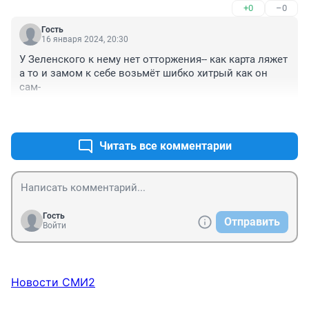
+0
–0
подготовка Моники Левински к отправке на МКС. Так 
что правительство Мишустина впереди планеты 
Гость
всей......
16 января 2024, 20:30
У Зеленского к нему нет отторжения-- как карта ляжет 
а то и замом к себе возьмёт шибко хитрый как он 
сам-
+0
–0
Читать все комментарии
Гость
Отправить
Войти
Новости СМИ2