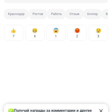
Краснодар
Ростов
Работа
Отзыв
Блогер
Вак
7
6
1
2
3
Получай награды за комментарии и другие 