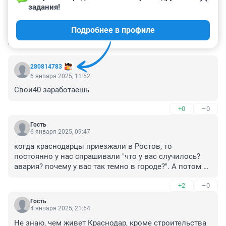
задания!
Подробнее в профиле
КОММЕНТАРИИ
92
280814783
6 января 2025, 11:52
Свои40 заработаешь
+0
–0
Гость
6 января 2025, 09:47
когда краснодарцы приезжали в Ростов, то 
постоянно у нас спрашивали "что у вас случилось? 
авария? почему у вас так темно в городе?". А потом на 
обеде коллеги из всех городов ЮФО рассказывали о 
+2
–0
том, как им нравится динамика развития Краснодара, 
работа с инвесторами и пр. Было очень стыдно 
Гость
слушать такое. Но "временщикам" во власти Ростова 
4 января 2025, 21:54
и РО на это наплевать.
Не знаю, чем живет Краснодар, кроме строительства 