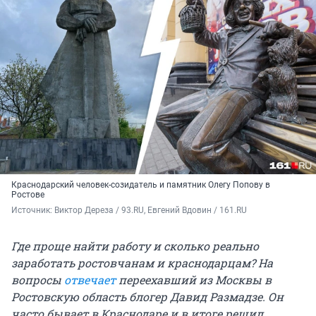
Краснодарский человек-созидатель и памятник Олегу Попову в
Ростове
Источник: 
Виктор Дереза / 93.RU, Евгений Вдовин / 161.RU
Где проще найти работу и сколько реально
заработать ростовчанам и краснодарцам? На
вопросы
отвечает
переехавший из Москвы в
Ростовскую область блогер Давид Размадзе. Он
часто бывает в Краснодаре и в итоге решил