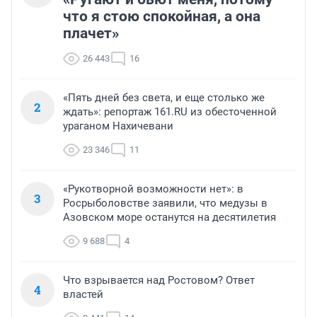
что я стою спокойная, а она
плачет»
26 443
16
«Пять дней без света, и еще столько же
2
ждать»: репортаж 161.RU из обесточенной
ураганом Нахичевани
23 346
11
«Рукотворной возможности нет»: в
3
Росрыболовстве заявили, что медузы в
Азовском море останутся на десятилетия
9 688
4
Что взрывается над Ростовом? Ответ
4
властей