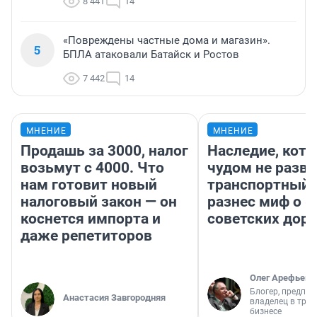
8 441
14
«Повреждены частные дома и магазин».
5
БПЛА атаковали Батайск и Ростов
7 442
14
МНЕНИЕ
МНЕНИЕ
Продашь за 3000, налог
Наследие, кото
возьмут с 4000. Что
чудом не разва
нам готовит новый
транспортный 
налоговый закон — он
разнес миф о 
коснется импорта и
советских доро
даже репетиторов
Олег Арефьев
Блогер, предпри
Анастасия Завгородняя
владелец в тра
бизнесе