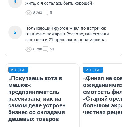
4
жить, а я осталась быть хорошей»
8 263
5
Полыхающий фургон мчал по встречке:
5
главное о пожаре в Ростове, где сгорели
заправка и 21 припаркованная машина
6 790
54
МНЕНИЕ
МНЕНИЕ
«Покупаешь кота в
«Финал не совп
мешке»:
ожиданиями»: 
предприниматель
смотреть фил
рассказала, как на
«Старый орел» 
самом деле устроен
большом экран
бизнес со складами
честная рецен
дешевых товаров