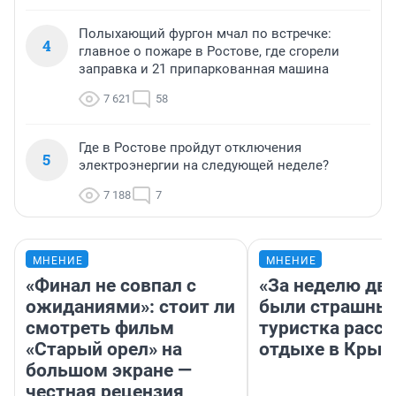
Полыхающий фургон мчал по встречке:
4
главное о пожаре в Ростове, где сгорели
заправка и 21 припаркованная машина
7 621
58
Где в Ростове пройдут отключения
5
электроэнергии на следующей неделе?
7 188
7
МНЕНИЕ
МНЕНИЕ
«Финал не совпал с
«За неделю две
ожиданиями»: стоит ли
были страшные
смотреть фильм
туристка расск
«Старый орел» на
отдыхе в Крым
большом экране —
честная рецензия