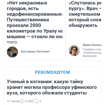
«Нет некрасивых
«Спуталась реч
городов, есть
пургу». Врач — 
недофинансированные».
смертельном д
Путешественники
который слож
проехали 2000
обнаружить
километров по Уралу на
машине — стоило ли оно
того
Ирина Волкова
Главврач клини
Екатерина Литкевич
«Реабилитация 
Волковой»
РЕКОМЕНДУЕМ
Ученый в изгнании: какую тайну
хранит могила профессора уфимского
вуза, которого обожали студенты
12 часов
6 242
3