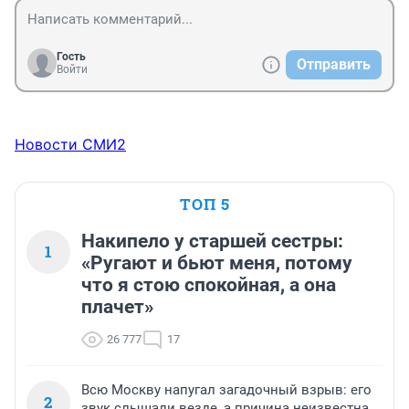
Гость
Отправить
Войти
Новости СМИ2
ТОП 5
Накипело у старшей сестры:
1
«Ругают и бьют меня, потому
что я стою спокойная, а она
плачет»
26 777
17
Всю Москву напугал загадочный взрыв: его
2
звук слышали везде, а причина неизвестна.