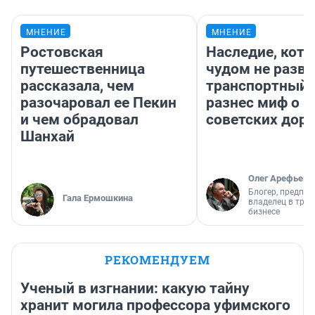
МНЕНИЕ
МНЕНИЕ
Ростовская
Наследие, кото
путешественница
чудом не разва
рассказала, чем
транспортный 
разочаровал ее Пекин
разнес миф о 
и чем обрадовал
советских доро
Шанхай
Олег Арефьев
Блогер, предпри
Гала Ермошкина
владелец в тра
бизнесе
РЕКОМЕНДУЕМ
Ученый в изгнании: какую тайну
хранит могила профессора уфимского