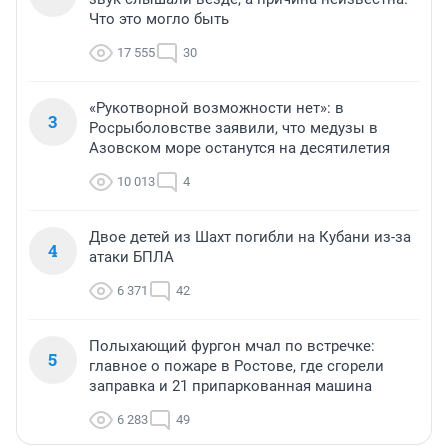
Что это могло быть
17 555
30
«Рукотворной возможности нет»: в
3
Росрыболовстве заявили, что медузы в
Азовском море останутся на десятилетия
10 013
4
Двое детей из Шахт погибли на Кубани из-за
4
атаки БПЛА
6 371
42
Полыхающий фургон мчал по встречке:
5
главное о пожаре в Ростове, где сгорели
заправка и 21 припаркованная машина
6 283
49