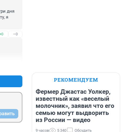
ри дня 
, я 
+0
–0
+0
–0
РЕКОМЕНДУЕМ
Фермер Джастас Уолкер,
известный как «веселый
молочник», заявил что его
семью могут выдворить
равить
из России — видео
9 часов
5 340
Обсудить