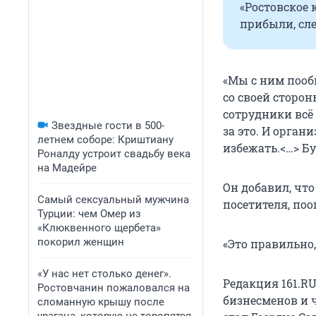
«Ростовское 
прибыли, сле
«Мы с ним пообщ
со своей сторон
сотрудники всё
Звездные гости в 500-
за это. И орган
летнем соборе: Криштиану
избежать.<…> Бу
Роналду устроит свадьбу века
на Мадейре
Он добавил, чт
Самый сексуальный мужчина
посетителя, поо
Турции: чем Омер из
«Клюквенного щербета»
покорил женщин
«Это правильно,
«У нас нет столько денег».
Редакция 161.R
Ростовчанин пожаловался на
бизнесменов и 
сломанную крышу после