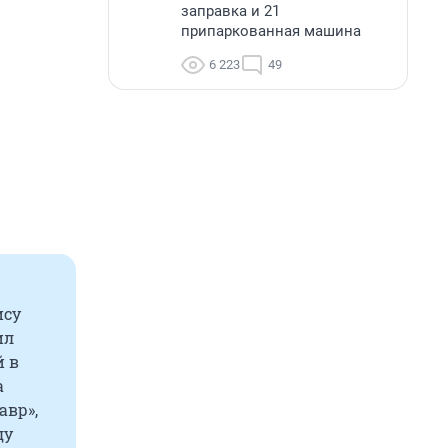
заправка и 21
припаркованная машина
6 223
49
ису
ил
й в
а
авр»,
ду