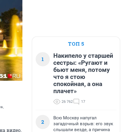
ТОП 5
Накипело у старшей
1
сестры: «Ругают и
бьют меня, потому
что я стою
спокойная, а она
плачет»
26 762
17
».
Всю Москву напугал
2
загадочный взрыв: его звук
слышали везде, а причина
на видео.