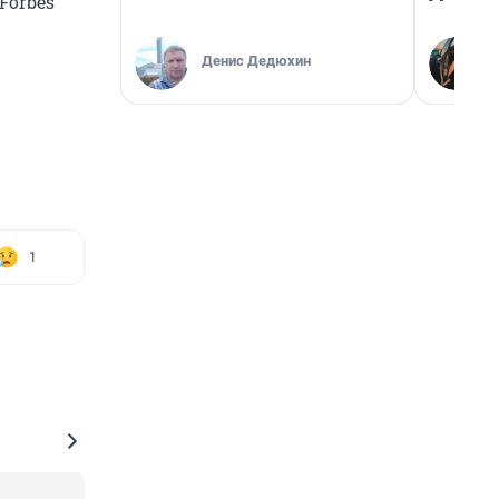
Forbes
Денис Дедюхин
1