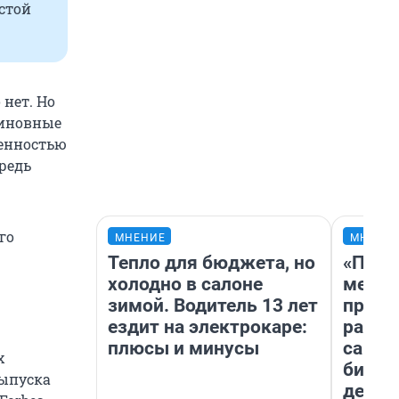
стой
 нет. Но
Виновные
венностью
предь
го
МНЕНИЕ
МНЕНИ
Тепло для бюджета, но
«Поку
холодно в салоне
мешке
зимой. Водитель 13 лет
предп
ездит на электрокаре:
расска
плюсы и минусы
самом
х
бизне
выпуска
дешев