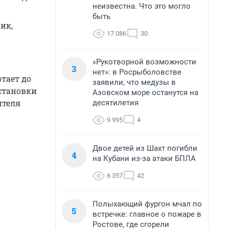
неизвестна. Что это могло
быть
ик,
17 086
30
«Рукотворной возможности
3
нет»: в Росрыболовстве
отает до
заявили, что медузы в
остановки
Азовском море останутся на
ителя
десятилетия
9 995
4
Двое детей из Шахт погибли
4
на Кубани из-за атаки БПЛА
6 357
42
Полыхающий фургон мчал по
5
встречке: главное о пожаре в
Ростове, где сгорели