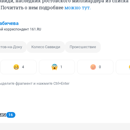
ввиди, наследник ростовского миллиардера из списка 
 Почитать о нем подробнее
можно тут.
абичева
й корреспондент 161.RU
стов-на-Дону
Колесо Саввиди
Происшествие
4
1
0
ыделите фрагмент и нажмите Ctrl+Enter
ИИ
16