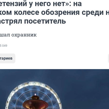
тензий у него нет»: на
ком колесе обозрения среди 
астрял посетитель
шал охранник
5 049
тариев