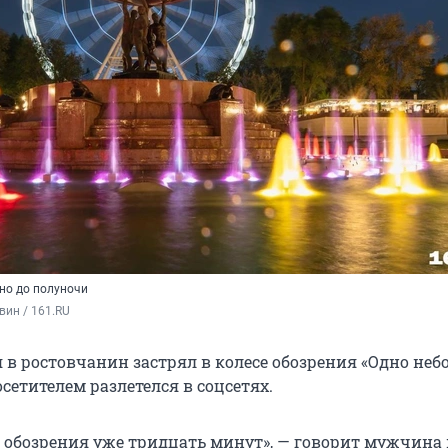
но до полуночи
вин / 161.RU
я в ростовчанин застрял в колесе обозрения «Одно небо
сетителем разлетелся в соцсетях.
е обозрения уже тридцать минут», — говорит мужчина 