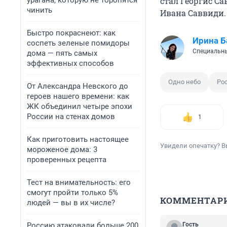
урагана, которую не торопятся
стал Георгис Са
чинить
Ивана Саввиди.
Быстро покраснеют: как
Ирина Б
соспеть зеленые помидоры
Специальны
дома — пять самых
эффективных способов
Одно небо
Ро
От Александра Невского до
героев нашего времени: как
ЖК объединил четыре эпохи
России на стенах домов
1
Как приготовить настоящее
Увидели опечатку? В
мороженое дома: 3
проверенных рецепта
Тест на внимательность: его
смогут пройти только 5%
КОММЕНТАР
людей — вы в их числе?
Россию атаковали больше 200
Гость