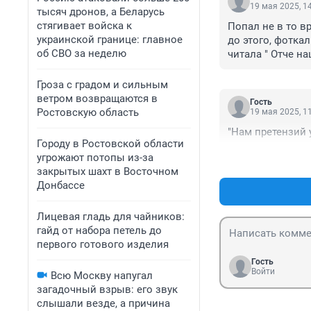
19 мая 2025, 1
тысяч дронов, а Беларусь
стягивает войска к
Попал не в то в
украинской границе: главное
до этого, фоткал
об СВО за неделю
читала " Отче на
Гроза с градом и сильным
ветром возвращаются в
Гость
Ростовскую область
19 мая 2025, 1
"Нам претензий у
Городу в Ростовской области
угрожают потопы из-за
закрытых шахт в Восточном
Донбассе
Лицевая гладь для чайников:
гайд от набора петель до
первого готового изделия
Гость
Войти
Всю Москву напугал
загадочный взрыв: его звук
слышали везде, а причина