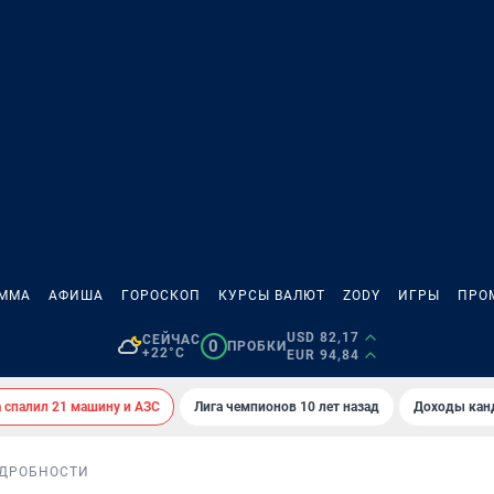
АММА
АФИША
ГОРОСКОП
КУРСЫ ВАЛЮТ
ZODY
ИГРЫ
ПРО
USD 82,17
СЕЙЧАС
0
ПРОБКИ
+22°C
EUR 94,84
спалил 21 машину и АЗС
Лига чемпионов 10 лет назад
Доходы кан
ДРОБНОСТИ