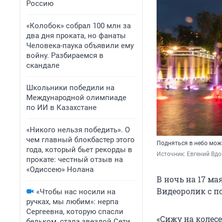
Россию
«Колобок» собрал 100 млн за
два дня проката, но фанаты
Человека-паука объявили ему
войну. Разбираемся в
скандале
Школьники победили на
Международной олимпиаде
по ИИ в Казахстане
«Никого нельзя победить». О
чем главный блокбастер этого
Подняться в небо мож
года, который бьет рекорды в
Источник: 
Евгений Вдо
прокате: честный отзыв на
«Одиссею» Нолана
В ночь на 17 ма
Видеоролик с по
«Чтобы нас носили на
ручках, мы любим»: нерпа
Сергеевна, которую спасли
«Сижу на колес
бельком, стала звездой Сети.