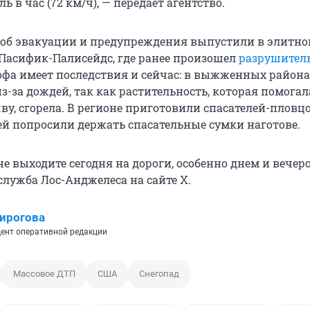
ь в час (72 км/ч), — передает агентство.
об эвакуации и предупреждения выпустили в элитно
Пасифик-Палисейдс, где ранее произошел
разрушител
рофа имеет последствия и сейчас: в выжженных район
з-за дождей, так как растительность, которая помогал
у, сгорела. В регионе приготовили спасателей-пловцо
й попросили держать спасательные сумки наготове.
не выходите сегодня на дороги, особенно днем ​​и вечер
служба Лос-Анджелеса на сайте X.
ирогова
ент оперативной редакции
Массовое ДТП
США
Снегопад