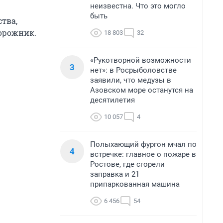
неизвестна. Что это могло
быть
тва,
дорожник.
18 803
32
«Рукотворной возможности
3
нет»: в Росрыболовстве
заявили, что медузы в
Азовском море останутся на
десятилетия
10 057
4
Полыхающий фургон мчал по
4
встречке: главное о пожаре в
Ростове, где сгорели
заправка и 21
припаркованная машина
6 456
54