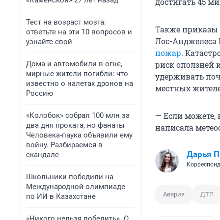
«Каменской» 27 лет назад
достигать 45 мил
Тест на возраст мозга:
Также приказы 
ответьте на эти 10 вопросов и
Лос-Анджелеса 
узнайте свой
пожар
. Катаст
Дома и автомобили в огне,
риск оползней и
мирные жители погибли: что
удерживать почв
известно о налетах дронов на
местных жителе
Россию
— Если можете, 
«Колобок» собрал 100 млн за
два дня проката, но фанаты
написала метео
Человека-паука объявили ему
войну. Разбираемся в
Дарья П
скандале
Корреспонд
Школьники победили на
Международной олимпиаде
Авария
ДТП
по ИИ в Казахстане
«Никого нельзя победить». О