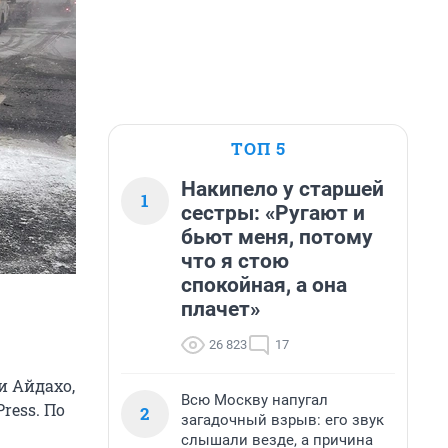
ТОП 5
Накипело у старшей
1
сестры: «Ругают и
бьют меня, потому
что я стою
спокойная, а она
плачет»
26 823
17
и Айдахо,
Всю Москву напугал
ress. По
2
загадочный взрыв: его звук
слышали везде, а причина