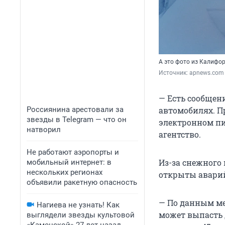
А это фото из Калифо
Источник: 
apnews.com
— Есть сообщени
Россиянина арестовали за
автомобилях. П
звезды в Telegram — что он
электронном пи
натворил
агентство.
Не работают аэропорты и
Из-за снежного
мобильный интернет: в
нескольких регионах
открыты аварий
объявили ракетную опасность
— По данным ме
Нагиева не узнать! Как
может выпасть д
выглядели звезды культовой