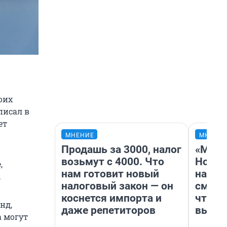
оих
писал в
ет
МНЕНИЕ
МНЕНИ
Продашь за 3000, налог
«Мы в
возьмут с 4000. Что
Нолан
,
нам готовит новый
настр
.
налоговый закон — он
смотр
коснется импорта и
чтобы
нд,
даже репетиторов
выгля
а могут