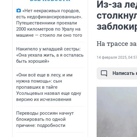
Из-за л
«Нет некрасивых городов,
столкну
есть недофинансированные».
Путешественники проехали
заблоки
2000 километров по Уралу на
машине — стоило ли оно того
На трассе з
Накипело у младшей сестры:
«Она уехала жить, а я осталась
14 февраля 2025, 04:5
быть хорошей»
Написать
«Они всё еще в лесу, и им
нужна помощь»: сын
пропавших в тайге
Усольцевых назвал еще одну
версию их исчезновения
Переводы россиян начнут
блокировать по одной
причине: подробности