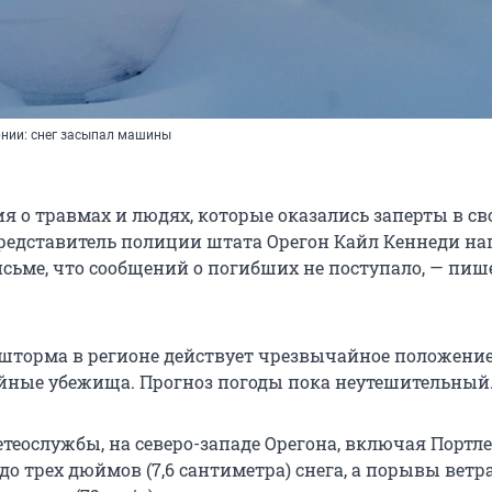
рнии: снег засыпал машины
я о травмах и людях, которые оказались заперты в св
редставитель полиции штата Орегон Кайл Кеннеди на
сьме, что сообщений о погибших не поступало, — пиш
 шторма в регионе действует чрезвычайное положение
ные убежища. Прогноз погоды пока неутешительный
теослужбы, на северо-западе Орегона, включая Портле
о трех дюймов (7,6 сантиметра) снега, а порывы ветр