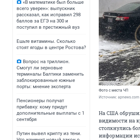
«В математике был больше
всего уверен»: выпускник
рассказал, как исправил 298
баллов за ЕГЭ на 300 и
поступил в престижный вуз
Ешьте витамины. Сколько
стоят ягоды в центре Ростова?
Вопрос на триллион.
Смогут ли зерновые
терминалы Балтики заменить
заблокированные южные
порты: мнение эксперта
Фото с места ЧП
Источник: 
apnews.com
Пенсионеры получат
прибавку: кому придут
На США обрушил
дополнительные выплаты с 1
сентября
видимости на к
столкнулись бол
Путин вывел крипту из тени.
информации ист
Что изменит новый закон о