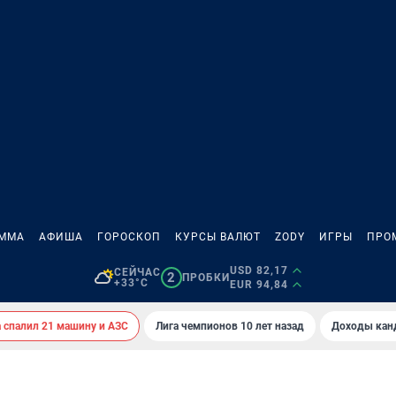
АММА
АФИША
ГОРОСКОП
КУРСЫ ВАЛЮТ
ZODY
ИГРЫ
ПРО
USD 82,17
СЕЙЧАС
2
ПРОБКИ
+33°C
EUR 94,84
спалил 21 машину и АЗС
Лига чемпионов 10 лет назад
Доходы кан