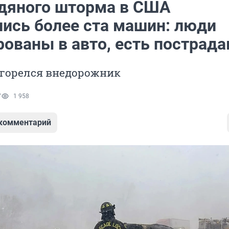
едяного шторма в США
лись более ста машин: люди
рованы в авто, есть пострад
агорелся внедорожник
7
1 958
 комментарий