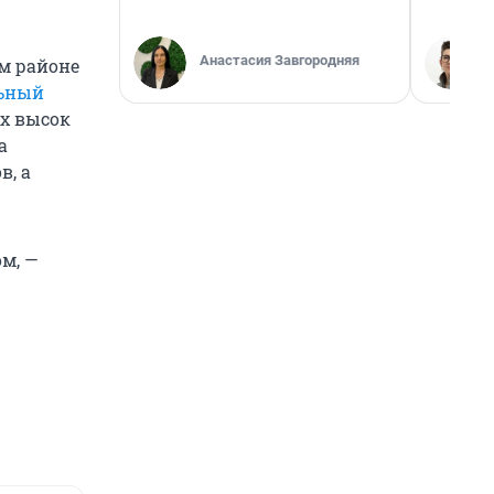
Анастасия Завгородняя
м районе
ьный
ах высок
а
в, а
ом, —