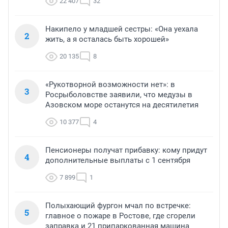
22 407
32
Накипело у младшей сестры: «Она уехала
2
жить, а я осталась быть хорошей»
20 135
8
«Рукотворной возможности нет»: в
3
Росрыболовстве заявили, что медузы в
Азовском море останутся на десятилетия
10 377
4
Пенсионеры получат прибавку: кому придут
4
дополнительные выплаты с 1 сентября
7 899
1
Полыхающий фургон мчал по встречке:
5
главное о пожаре в Ростове, где сгорели
заправка и 21 припаркованная машина