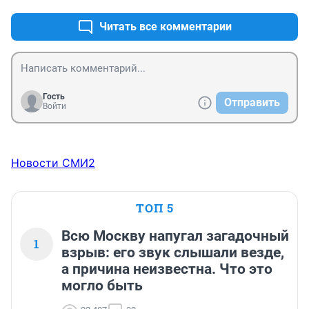
делали на западном побережье???

Флорида-то находится на ВОСТОЧНОМ побережье 
Читать все комментарии
Америки!
Гость
Отправить
Войти
Новости СМИ2
ТОП 5
Всю Москву напугал загадочный
1
взрыв: его звук слышали везде,
а причина неизвестна. Что это
могло быть