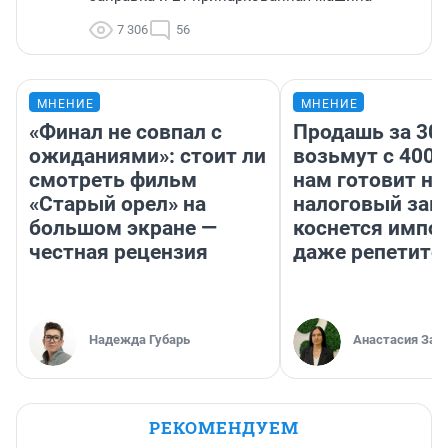
7 306
56
МНЕНИЕ
МНЕНИЕ
«Финал не совпал с
Продашь за 300
ожиданиями»: стоит ли
возьмут с 4000
смотреть фильм
нам готовит н
«Старый орел» на
налоговый зако
большом экране —
коснется импор
честная рецензия
даже репетито
Надежда Губарь
Анастасия Зав
РЕКОМЕНДУЕМ