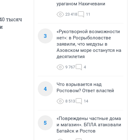
ураганом Нахичевани
23 418
11
40 тысяч
ти
«Рукотворной возможности
3
нет»: в Росрыболовстве
заявили, что медузы в
Азовском море останутся на
десятилетия
9 767
4
Что взрывается над
4
Ростовом? Ответ властей
8 513
14
«Повреждены частные дома
5
и магазин». БПЛА атаковали
Батайск и Ростов