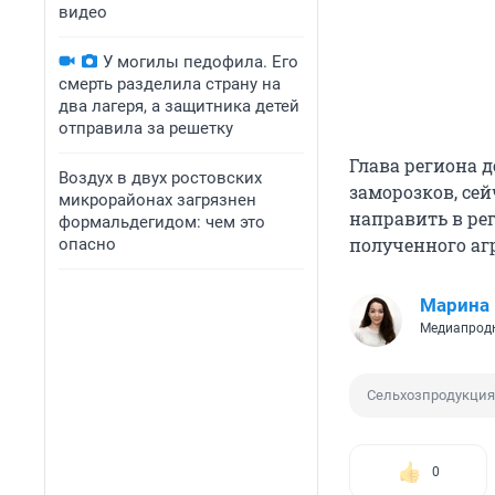
видео
У могилы педофила. Его
смерть разделила страну на
два лагеря, а защитника детей
отправила за решетку
Глава региона 
Воздух в двух ростовских
заморозков, се
микрорайонах загрязнен
направить в р
формальдегидом: чем это
полученного аг
опасно
Марина 
Медиапродю
Сельхозпродукция
0