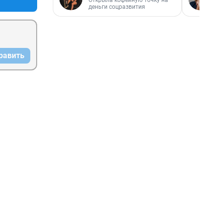
Открыла кофейную точку на
деньги соцразвития
равить