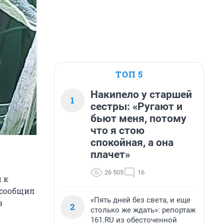
ТОП 5
Накипело у старшей
1
сестры: «Ругают и
бьют меня, потому
что я стою
спокойная, а она
плачет»
26 505
16
 к
 сообщил
«Пять дней без света, и еще
в
2
столько же ждать»: репортаж
161.RU из обесточенной