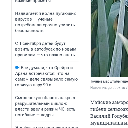
важные приметы
Надвигается волна пугающих
вирусов — ученые
потребовали срочно усилить
безопасность
С 1 сентября детей будут
возить в автобусах по новым
правилам — что важно знать
Все думали, что Орейро и
Арана встречаются: что на
самом деле связывало самую
Точные масштабы ущер
горячую пару 90-х
Источник: 
golubev_vu /
Смоленскую область накрыл
Майские заморо
разрушительный циклон:
гибели сельхозк
власти ввели режим ЧС, есть
погибшие — кадры
Василий Голубе
муниципальных 
Эти фразы из советского кино