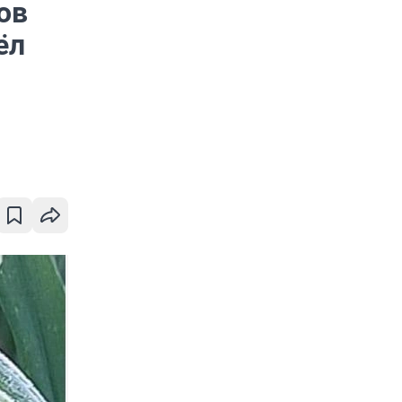
ов
ёл