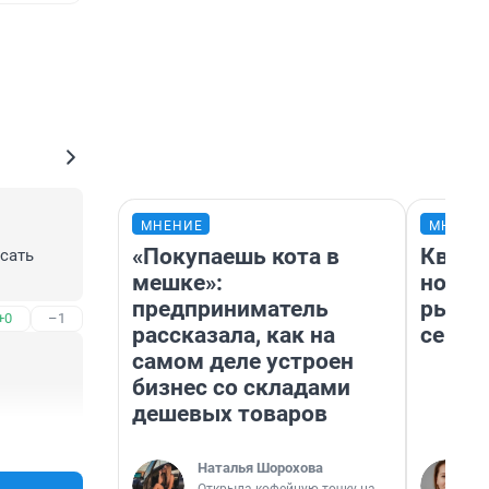
МНЕНИЕ
МНЕНИ
«Покупаешь кота в
Кварт
ать 

мешке»:
но де
предприниматель
рынок
+0
–1
рассказала, как на
сейча
самом деле устроен
бизнес со складами
дешевых товаров
+0
–0
Наталья Шорохова