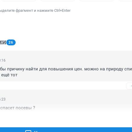
ыделите фрагмент и нажмите Ctrl+Enter
ИИ
26
0:16
бы причину найти для повышения цен. можно на природу спис
 ещё тот
6:23
 спасет посевы ?