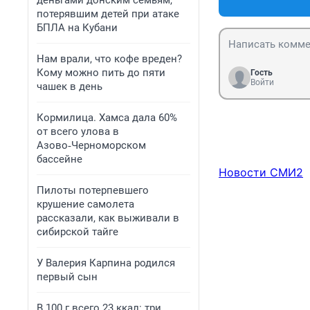
деньгами донским семьям,
потерявшим детей при атаке
БПЛА на Кубани
Нам врали, что кофе вреден?
Кому можно пить до пяти
Гость
Войти
чашек в день
Кормилица. Хамса дала 60%
от всего улова в
Азово‑Черноморском
бассейне
Новости СМИ2
Пилоты потерпевшего
крушение самолета
рассказали, как выживали в
сибирской тайге
У Валерия Карпина родился
первый сын
В 100 г всего 23 ккал: три