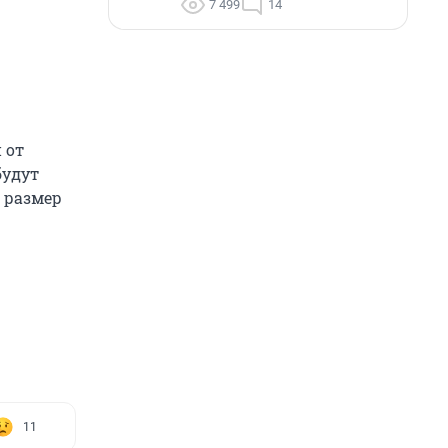
7 499
14
 от
будут
 размер
11