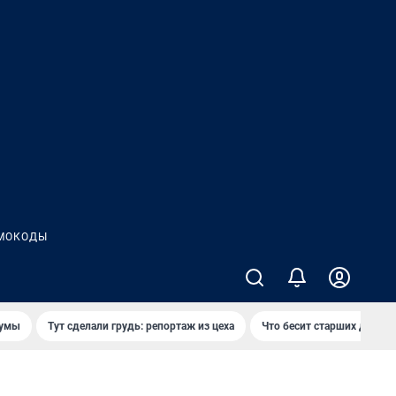
МОКОДЫ
думы
Тут сделали грудь: репортаж из цеха
Что бесит старших детей