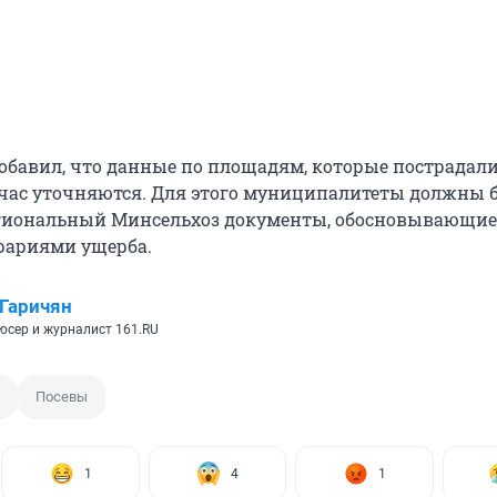
добавил, что данные по площадям, которые пострадали
йчас уточняются. Для этого муниципалитеты должны 
егиональный Минсельхоз документы, обосновывающие
рариями ущерба.
Гаричян
сер и журналист 161.RU
Посевы
1
4
1