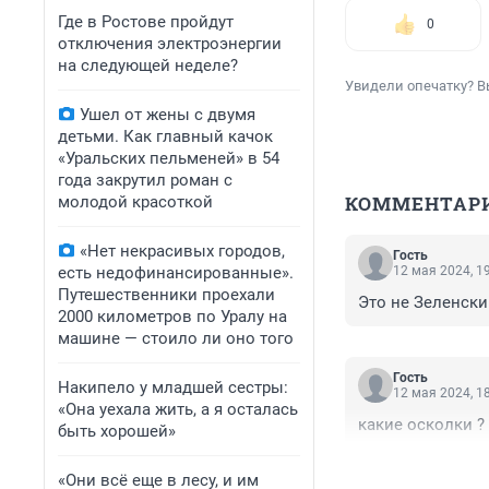
Где в Ростове пройдут
0
отключения электроэнергии
на следующей неделе?
Увидели опечатку? В
Ушел от жены с двумя
детьми. Как главный качок
«Уральских пельменей» в 54
года закрутил роман с
КОММЕНТАР
молодой красоткой
«Нет некрасивых городов,
Гость
12 мая 2024, 1
есть недофинансированные».
Путешественники проехали
Это не Зеленски
2000 километров по Уралу на
машине — стоило ли оно того
Гость
Накипело у младшей сестры:
12 мая 2024, 1
«Она уехала жить, а я осталась
какие осколки ?
быть хорошей»
«Они всё еще в лесу, и им