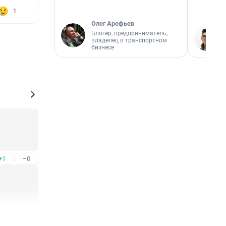
1
Олег Арефьев
Блогер, предприниматель,
владелец в транспортном
бизнесе
+1
–0
+1
–0