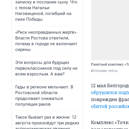
записку и послание сыну. Что
с телом Натальи
Наговициной, погибшей на
пике Победы
«Риск неоправданных жертв».
Власти Ростова ответили,
почему в городе не включают
сирены
Эти вопросы для будущих
Ракетный комплекс «Т
первоклассников под силу не
Источник: 
mil.ru
всем взрослым. А вам?
12 мая Белгород
Гады в регионе мельчают. В
обрушился подъ
Ростовской области
продолжает снижаться
поврежден фраг
популяция раков
сбитой российс
Такое бывает раз в жизни: 12
Комплекс «Точк
августа произойдут три редких
астрономических явления