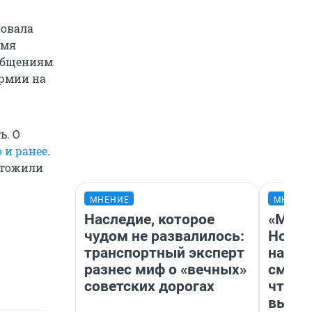
зовала
емя
ообщениям
армии на
ь. О
 и ранее
.
чтожили
МНЕНИЕ
МНЕНИ
Наследие, которое
«Мы в
чудом не развалилось:
Нолан
транспортный эксперт
настр
разнес миф о «вечных»
смотр
советских дорогах
чтобы
выгля