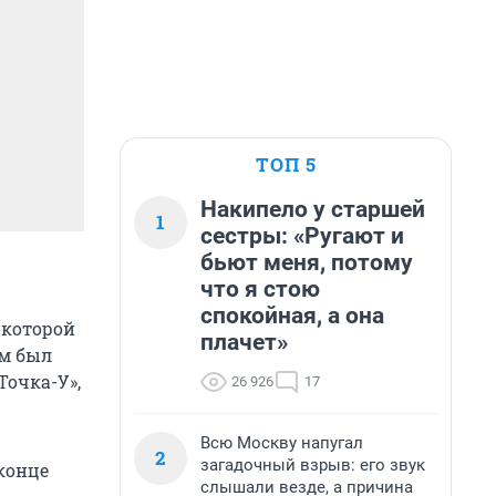
ТОП 5
Накипело у старшей
1
сестры: «Ругают и
бьют меня, потому
что я стою
спокойная, а она
 которой
плачет»
ом был
Точка-У»,
26 926
17
Всю Москву напугал
2
загадочный взрыв: его звук
конце
слышали везде, а причина