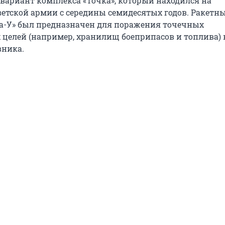
вариант комплекса «Точка», который находился на
етской армии с середины семидесятых годов. Ракетн
а-У» был предназначен для поражения точечных
целей (например, хранилищ боеприпасов и топлива) 
вника.