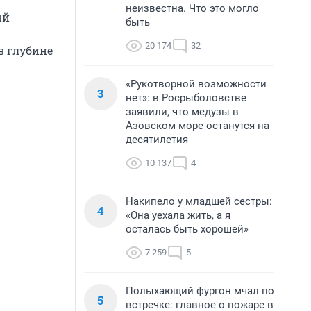
неизвестна. Что это могло
ый
быть
20 174
32
в глубине
«Рукотворной возможности
3
нет»: в Росрыболовстве
заявили, что медузы в
Азовском море останутся на
десятилетия
10 137
4
Накипело у младшей сестры:
4
«Она уехала жить, а я
осталась быть хорошей»
7 259
5
Полыхающий фургон мчал по
5
встречке: главное о пожаре в