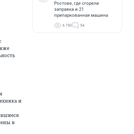
Ростове, где сгорели
заправка и 21
припаркованная машина
6 750
54
с
акже
ьность
и
техника и
авшиеся
лены в