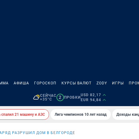
АММА
АФИША
ГОРОСКОП
КУРСЫ ВАЛЮТ
ZODY
ИГРЫ
ПРО
USD 82,17
СЕЙЧАС
2
ПРОБКИ
+35°C
EUR 94,84
спалил 21 машину и АЗС
Лига чемпионов 10 лет назад
Доходы кан
АРЯД РАЗРУШИЛ ДОМ В БЕЛГОРОДЕ