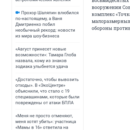
восьмидесятых 
вооружении Сов
Прохор Шаляпин влюбился
комплекс «Точк
по-настоящему, а Ваня
малоразмерных 
Дмитриенко побил
обороны проти
необычный рекорд: новости
из мира шоу-бизнеса
«Август принесет новые
возможности»: Тамара Глоба
назвала, кому из знаков
зодиака улыбнется удача
«Достаточно, чтобы вывозить
отходы». В «ЭкоЦентре»
объяснили, что стало с 19
спецмашинами, которые были
повреждены от атаки БПЛА
«Меня не просто отменяют,
меня хотят убить»: участница
«Мамы в 16» ответила на