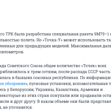
го ТРК была разработана специальная ракета 9М79–1 
льностью полета. Но «Точка-У» может использовать т
вленные для предыдущих моделей. Максимальная дал
 километров.
да Советского Союза общее количество «Точек» всех
иблизилось к трем сотням, после распада СССР часть
алась в бывших союзных республиках. По информаци
ое обозрение
», пусковые установки, вспомогательная 
ись у Белоруссии, Украины, Казахстана, Армении и
некоторые из этих стран покупали или продавали ост
числе и друг другу. В каком объеме они были представ
, не уточняется.