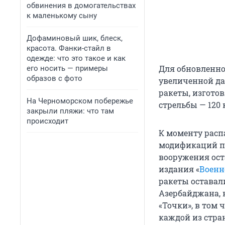
обвинения в домогательствах
к маленькому сыну
Дофаминовый шик, блеск,
красота. Фанки-стайл в
одежде: что это такое и как
Для обновленно
его носить — примеры
образов с фото
увеличенной да
ракеты, изгото
На Черноморском побережье
стрельбы — 120
закрыли пляжи: что там
происходит
К моменту распа
модификаций пр
вооружения ост
издания «
Военн
ракеты оставал
Азербайджана, 
«Точки», в том 
каждой из стран