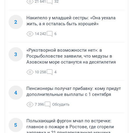
21 641
32
Накипело у младшей сестры: «Она уехала
2
жить, а я осталась быть хорошей»
14 242
6
«Рукотворной возможности нет»: в
3
Росрыболовстве заявили, что медузы в
Азовском море останутся на десятилетия
10 258
4
Пенсионеры получат прибавку: кому придут
4
дополнительные выплаты с 1 сентября
7 396
Обсудить
Полыхающий фургон мчал по встречке:
5
главное о пожаре в Ростове, где сгорели
заправка и 21 припаркованная машина