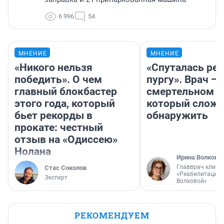
6 996
54
МНЕНИЕ
МНЕНИЕ
«Никого нельзя
«Спуталась реч
победить». О чем
пургу». Врач — 
главный блокбастер
смертельном д
этого года, который
который слож
бьет рекорды в
обнаружить
прокате: честный
отзыв на «Одиссею»
Нолана
Ирина Волкова
Главврач клини
Стас Соколов
«Реабилитация 
Эксперт
Волковой»
РЕКОМЕНДУЕМ