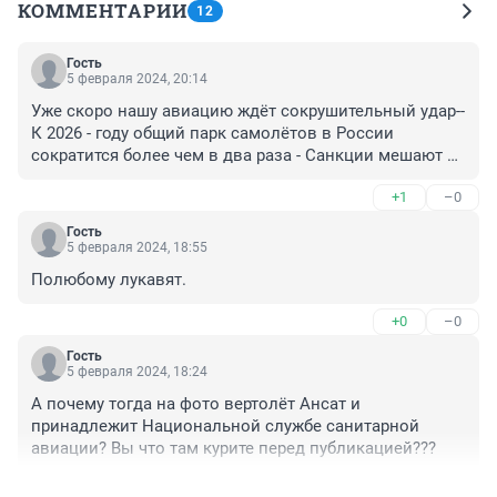
КОММЕНТАРИИ
12
Гость
5 февраля 2024, 20:14
Уже скоро нашу авиацию ждёт сокрушительный удар-- 
К 2026 - году общий парк самолётов в России 
сократится более чем в два раза - Санкции мешают 
нам получать зап части- и производить надлежащее 
+1
–0
тех обслуживание самолётов и вертолётов--
Гость
5 февраля 2024, 18:55
Полюбому лукавят.
+0
–0
Гость
5 февраля 2024, 18:24
А почему тогда на фото вертолёт Ансат и 
принадлежит Национальной службе санитарной 
авиации? Вы что там курите перед публикацией???
+0
–0