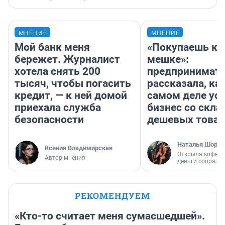
МНЕНИЕ
МНЕНИЕ
Мой банк меня
«Покупаешь ко
бережет. Журналист
мешке»:
хотела снять 200
предпринимат
тысяч, чтобы погасить
рассказала, как
кредит, — к ней домой
самом деле ус
приехала служба
бизнес со скл
безопасности
дешевых това
Наталья Шорох
Ксения Владимирская
Открыла кофейн
Автор мнения
деньги соцразв
РЕКОМЕНДУЕМ
«Кто-то считает меня сумасшедшей».